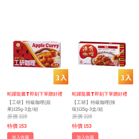
蛇躍龍騰❣即刻下單贈好禮
蛇躍龍騰❣即刻下單贈好禮
【工研】特級咖哩(蘋
【工研】特級咖哩(辣
果)125g-3盒/組
味)125g-3盒/組
原價
225
原價
225
特價
153
特價
153
加入收藏
加入收藏