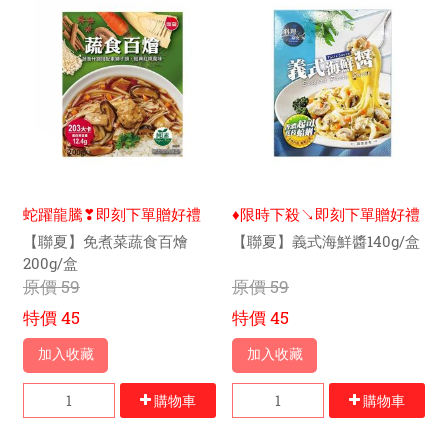
蛇躍龍騰❣即刻下單贈好禮
♦限時下殺↘即刻下單贈好禮
【聯夏】免煮菜蔬食百燴
【聯夏】義式海鮮醬140g/盒
200g/盒
原價
59
原價
59
特價
45
特價
45
加入收藏
加入收藏
購物車
購物車