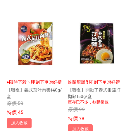
♦限時下殺↘即刻下單贈好禮
蛇躍龍騰❣即刻下單贈好禮
【聯夏】義式茄汁肉醬140g/
【聯夏】開動了泰式番茄打
盒
拋豬150g/盒
庫存已不多，欲購從速
原價
59
原價
99
特價
45
特價
78
加入收藏
加入收藏