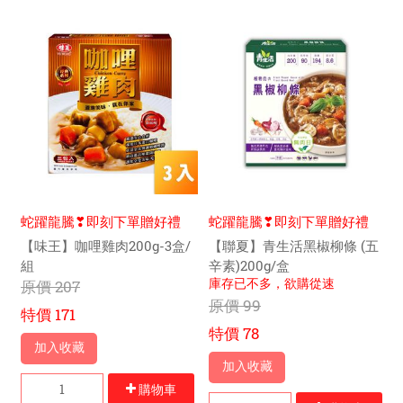
蛇躍龍騰❣即刻下單贈好禮
蛇躍龍騰❣即刻下單贈好禮
【味王】咖哩雞肉200g-3盒/
【聯夏】青生活黑椒柳條 (五
組
辛素)200g/盒
庫存已不多，欲購從速
原價
207
原價
99
特價
171
特價
78
加入收藏
加入收藏
購物車