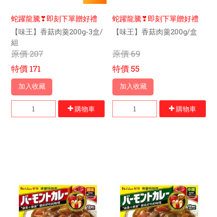
蛇躍龍騰❣即刻下單贈好禮
蛇躍龍騰❣即刻下單贈好禮
【味王】香菇肉羹200g-3盒/
【味王】香菇肉羹200g/盒
組
原價
207
原價
69
特價
171
特價
55
加入收藏
加入收藏
購物車
購物車