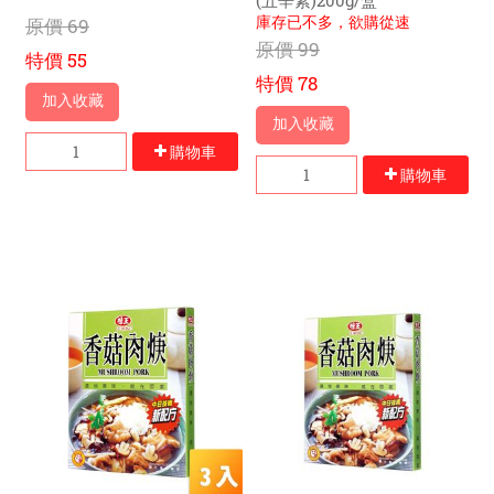
(五辛素)200g/盒
庫存已不多，欲購從速
原價
69
原價
99
特價
55
特價
78
加入收藏
加入收藏
購物車
購物車