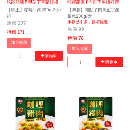
蛇躍龍騰❣即刻下單贈好禮
蛇躍龍騰❣即刻下單贈好禮
【味王】咖哩牛肉200g-3盒/
【聯夏】開動了四川正宗酸
組
菜魚200g/盒
庫存已不多，欲購從速
原價
207
原價
99
特價
171
特價
78
加入收藏
加入收藏
購物車
購物車