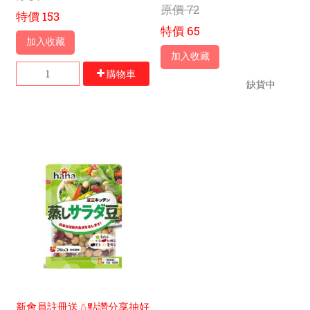
原價
72
特價
153
特價
65
加入收藏
加入收藏
購物車
缺貨中
新會員註冊送☃點讚分享抽好