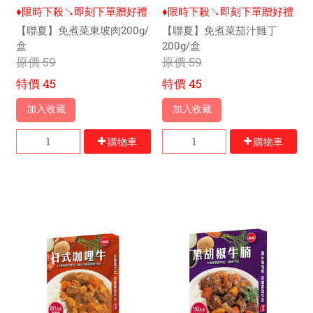
♦限時下殺↘即刻下單贈好禮
♦限時下殺↘即刻下單贈好禮
【聯夏】免煮菜東坡肉200g/
【聯夏】免煮菜茄汁雞丁
盒
200g/盒
原價
59
原價
59
特價
45
特價
45
加入收藏
加入收藏
購物車
購物車