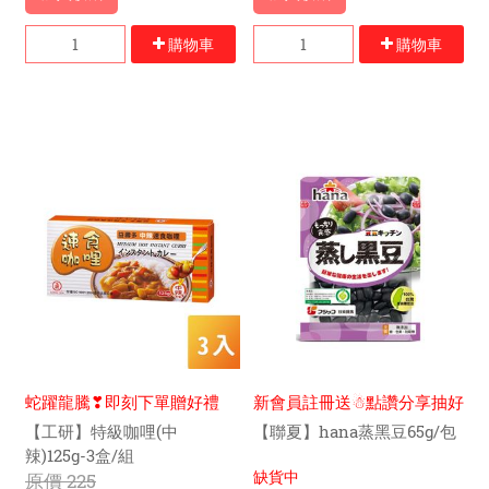
購物車
購物車
蛇躍龍騰❣即刻下單贈好禮
新會員註冊送☃點讚分享抽好
禮
【工研】特級咖哩(中
【聯夏】hana蒸黑豆65g/包
辣)125g-3盒/組
缺貨中
原價
225