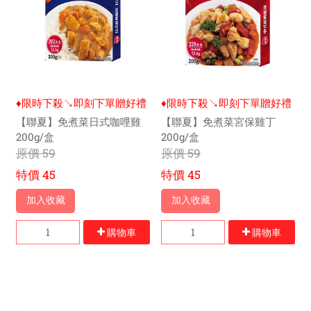
♦限時下殺↘即刻下單贈好禮
♦限時下殺↘即刻下單贈好禮
【聯夏】免煮菜日式咖哩雞
【聯夏】免煮菜宮保雞丁
200g/盒
200g/盒
原價
59
原價
59
特價
45
特價
45
加入收藏
加入收藏
購物車
購物車