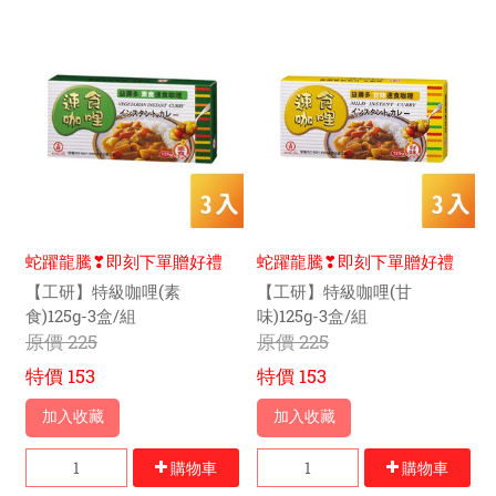
蛇躍龍騰❣即刻下單贈好禮
蛇躍龍騰❣即刻下單贈好禮
【工研】特級咖哩(素
【工研】特級咖哩(甘
食)125g-3盒/組
味)125g-3盒/組
原價
225
原價
225
特價
153
特價
153
加入收藏
加入收藏
購物車
購物車