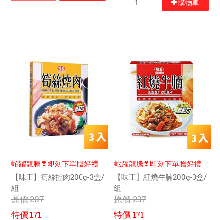
購物車
蛇躍龍騰❣即刻下單贈好禮
蛇躍龍騰❣即刻下單贈好禮
【味王】筍絲控肉200g-3盒/
【味王】紅燒牛腩200g-3盒/
組
組
原價
207
原價
207
特價
171
特價
171