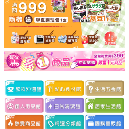
點心 / 食材
生鮮 / 蔬果
團購★量販
檔期★活動
限時♦️組合