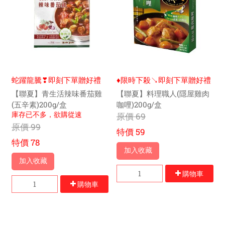
蛇躍龍騰❣即刻下單贈好禮
♦限時下殺↘即刻下單贈好禮
【聯夏】青生活辣味番茄雞
【聯夏】料理職人(隱屋雞肉
(五辛素)200g/盒
咖哩)200g/盒
庫存已不多，欲購從速
原價
69
原價
99
特價
59
特價
78
加入收藏
加入收藏
購物車
購物車