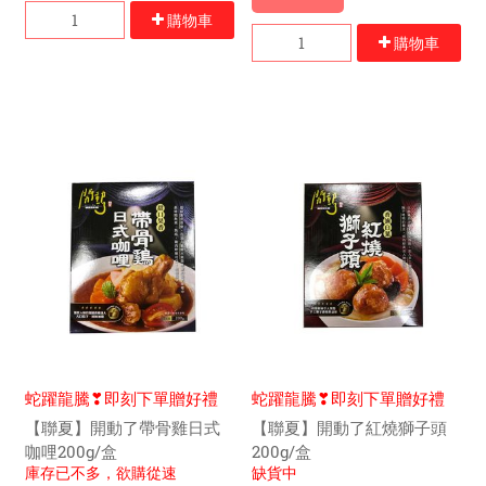
購物車
購物車
蛇躍龍騰❣即刻下單贈好禮
蛇躍龍騰❣即刻下單贈好禮
【聯夏】開動了帶骨雞日式
【聯夏】開動了紅燒獅子頭
咖哩200g/盒
200g/盒
庫存已不多，欲購從速
缺貨中