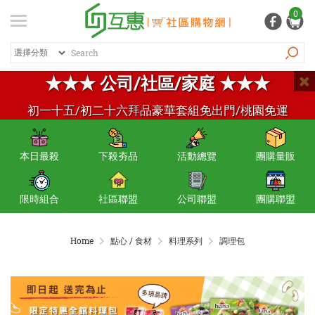
登入
/ 註冊
0
會員中心
熱銷商品
商品篩選
特價商品
排序
推薦商品
紅利專區
★★★ 公司/社區/家庭 ★★★
品牌總覽
初一十五/初二十六拜品豪華套組免出門/桃園免運
商品總覽
本日最殺
下殺夯品
活動總覽
團購量販
居家生活
日常清潔
限時組合
社區聯盟
公司聯盟
團購聯盟
個人用品
Home
點心 / 食材
料理系列
調理包
生活五金
家電 / 3C
飲料 / 沖泡