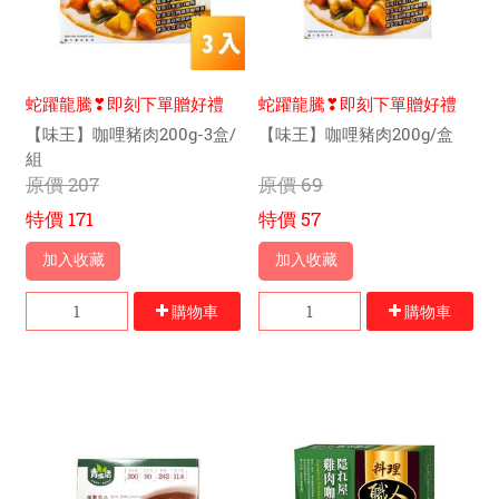
蛇躍龍騰❣即刻下單贈好禮
蛇躍龍騰❣即刻下單贈好禮
【味王】咖哩豬肉200g-3盒/
【味王】咖哩豬肉200g/盒
組
原價
207
原價
69
特價
171
特價
57
加入收藏
加入收藏
購物車
購物車