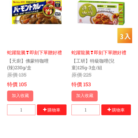
蛇躍龍騰❣即刻下單贈好禮
蛇躍龍騰❣即刻下單贈好禮
【天廚】佛蒙特咖哩
【工研】特級咖哩(兒
(辣)230g/盒
童)125g-3盒/組
原價
135
原價
225
特價
105
特價
153
加入收藏
加入收藏
購物車
購物車