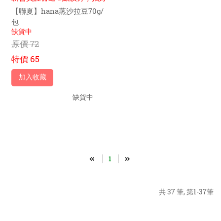
禮
【聯夏】hana蒸沙拉豆70g/
包
缺貨中
原價
72
特價
65
加入收藏
缺貨中
1
共 37 筆, 第1-37筆