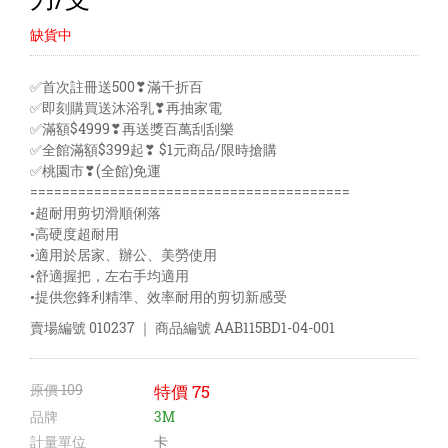
缺貨中
✅首次註冊送500❣滿千折百
✅即刻購買送沐浴乳❣再抽家電
✅滿額$4999❣再送獎百萬刮刮樂
✅全館滿額$399起❣ $1元商品/限時搶購
✅桃園市❣(全館)免運
========================================
•超耐用剪切滑順俐落
•高硬度超耐用
•適用於居家、辦公、美勞使用
•舒適握把，左右手均適用
•提供您鋒利精準、效率耐用的剪切新感受
賣場編號
010237
｜ 商品編號
AAB115BD1-04-001
原價
109
特價
75
品牌
3M
計量單位
卡