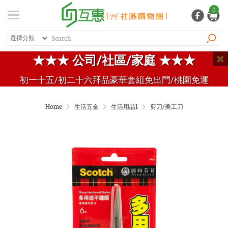
登入
/ 註冊
0
會員中心
熱銷商品
特價商品
推薦商品
紅利專區
★★★ 公司/社區/家庭 ★★★
品牌總覽
初一十五/初二十六拜品豪華套組免出門/桃園免運
商品總覽
Home
生活五金
生活用品1
剪刀/美工刀
居家生活
日常清潔
個人用品
生活五金
家電 / 3C
飲料 / 沖泡