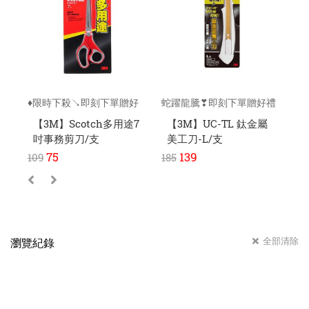
♦限時下殺↘即刻下單贈好
蛇躍龍騰❣即刻下單贈好禮
蛇
禮
【3M】Scotch多用途7
【3M】UC-TL 鈦金屬
【
吋事務剪刀/支
美工刀-L/支
美
75
139
109
185
15
全部清除
瀏覽紀錄