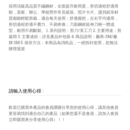
採用頂級高品質不鏽鋼材，全面提升耐用度，剪切過程舒適滑
順，居家、辦公、學校勞作常見紙張、照片卡片、護貝紙等材
質都能輕鬆剪裁，適合每天使用；舒適握把，左右手均適用，
剪切過程舒適不費力、不易疼痛；刀面鋼材延伸刀柄一體成
型，耐用不易斷裂。 1. 系列說明：剪刀/美工刀 2. 主要用途：剪
裁用 3. 主要成份：詳見產品外包裝 4. 商品說明：廠商-3M/廠
牌:3M 5. 保存方法：本商品為消耗品，一經拆封使用，恕無法
辦理退貨
請輸入使用心得
:
歡迎已購買本產品的會員踴躍分享您的使用心得，讓其他會員
更容易找到適合自己的產品（如果您還不是會員，請加入會員
立即購買來分享使用心得）！！