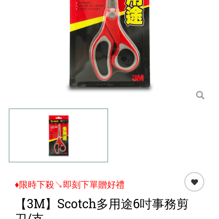
點心 / 食材
生鮮 / 蔬果
團購★量販
檔期★活動
限時♦️組合
♦限時下殺↘即刻下單贈好禮
【3M】Scotch多用途6吋事務剪
刀/支