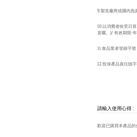
9.製造廠商或國內負責
10.以消費者收受日
直曬。)/ 有效期限
11.食品業者登錄字號：N-
12.投保產品責任險字號：
請輸入使用心得
:
歡迎已購買本產品的