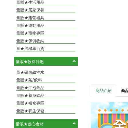
量販★生活用品
量販★居家保養
量販★露營器具
量販★運動用品
量販★寵物專區
量販★傢俱收納
量★汽機車百貨
量販★飲料沖泡
量★礦泉鹼性水
量販★茶/飲料
量販★沖泡飲品
商品介紹
商
量販★養身飲品
量販★禮盒專區
量販★養生保健
量販★點心食材