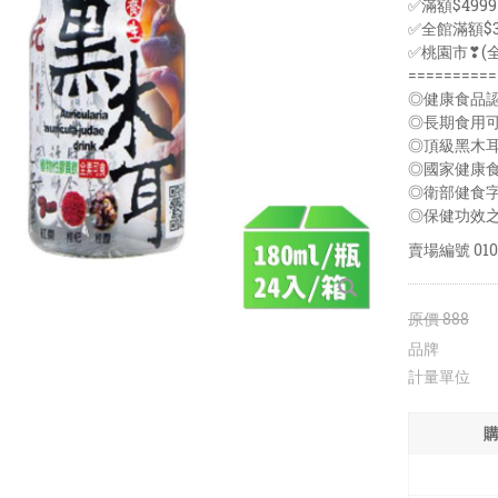
✅滿額$49
✅全館滿額$3
✅桃園市❣(
==========
◎健康食品
◎長期食用
◎頂級黑木耳
◎國家健康
◎衛部健食字
◎保健功效之相
賣場編號
010
原價
888
品牌
計量單位