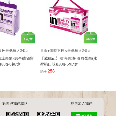
殺▶最低每入$41元
量販♣限時下殺↘️最低每入$41元
量販♣限
清涼果凍-綜合礦物質
【威德in】清涼果凍-膠原蛋白(水
【威德
80g-6包/盒
蜜桃口味)180g-6包/盒
口味)18
258
25
294
294
歡迎與我們聯絡
點選加入我們