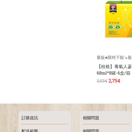
量販♣限時下殺↘️最
【桂格】養氣人
68ml*8罐-6盒/箱
2,754
3,534
訂購資訊
相關問題
配送範圍
相關問題