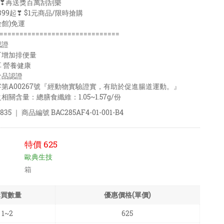
99❣再送獎百萬刮刮樂
99起❣ $1元商品/限時搶購
全館)免運
==============================
認證
可增加排便量
 營養健康
食品認證
第A00267號『經動物實驗證實，有助於促進腸道運動。』
關含量：總膳食纖維：1.05~1.57g/份
835
｜ 商品編號
BAC285AF4-01-001-B4
特價
625
歐典生技
箱
購買數量
優惠價格(單價)
1~2
625