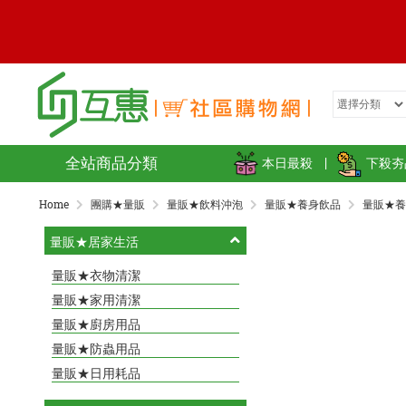
全站商品分類
本日最殺
|
下殺夯
Home
團購★量販
量販★飲料沖泡
量販★養身飲品
量販★養
量販★居家生活
量販★衣物清潔
量販★家用清潔
量販★廚房用品
量販★防蟲用品
量販★日用耗品