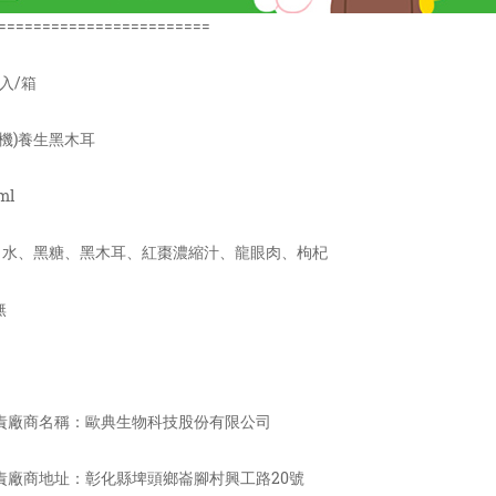
========================
4入/箱
生機)養生黑木耳
ml
)：水、黑糖、黑木耳、紅棗濃縮汁、龍眼肉、枸杞
無
負責廠商名稱：歐典生物科技股份有限公司
負責廠商地址：彰化縣埤頭鄉崙腳村興工路20號