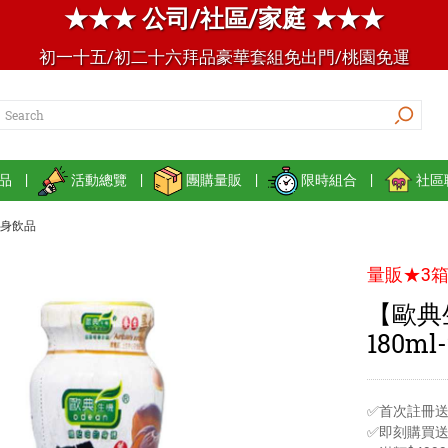
★★★ 公司/社區/家庭 ★★★
初一十五/初二十六拜品豪華套組免出門/桃園免運
品
|
活動總覽
|
團購量販
|
限時組合
|
社區
身飲品
量販★3箱
【歐典
180ml
✅首次註冊送
✅即刻購買