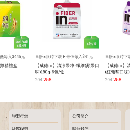
低每入$445元
量販♣限時下殺▶最低每入$41元
量販♣限時下
蔘雞精禮盒
【威德in】清涼果凍-纖維(蘋果口
【威德in】
味)180g-6包/盒
(紅葡萄口味)1
258
258
294
294
聯盟行銷
公司簡介
社區聯盟
關於我們