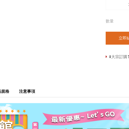
數量
立即
⬇️大宗訂
品規格
注意事項