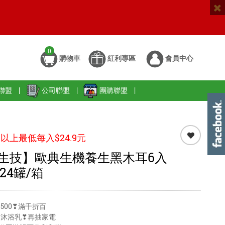
0
購物車
紅利專區
會員中心
聯盟
|
公司聯盟
|
團購聯盟
|
以上最低每入$24.9元
生技】歐典生機養生黑木耳6入
-24罐/箱
500❣滿千折百
送沐浴乳❣再抽家電