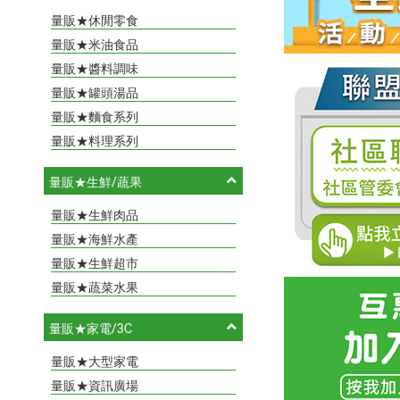
量販★休閒零食
量販★米油食品
量販★醬料調味
量販★罐頭湯品
量販★麵食系列
量販★料理系列
量販★生鮮/蔬果
量販★生鮮肉品
量販★海鮮水產
量販★生鮮超市
量販★蔬菜水果
量販★家電/3C
量販★大型家電
量販★資訊廣場