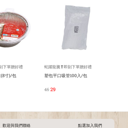
刻下單贈好禮
蛇躍龍騰❣即刻下單贈好禮
蛇躍龍
盤(8寸)/包
塑包平口吸管100入/包
紅色塑
29
11
45
15
歡迎與我們聯絡
點選加入我們