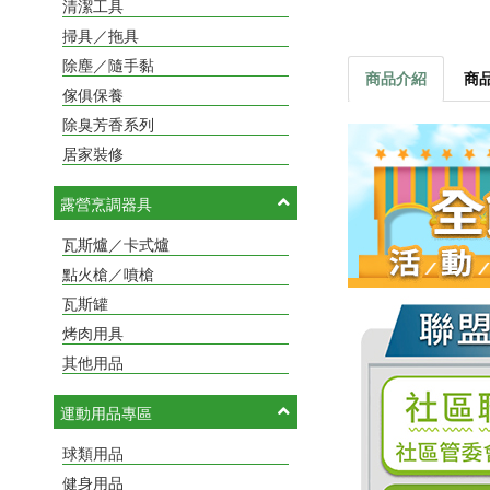
清潔工具
掃具／拖具
除塵／隨手黏
商品介紹
商
傢俱保養
除臭芳香系列
居家裝修
露營烹調器具
瓦斯爐／卡式爐
點火槍／噴槍
瓦斯罐
烤肉用具
其他用品
運動用品專區
球類用品
健身用品