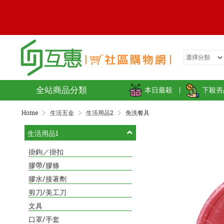
全站商品分類
本日最殺
|
下殺夯
Home
生活五金
生活用品2
免洗餐具
生活用品1
掛鉤／掛扣
膠帶/膠條
膠水/接著劑
剪刀/美工刀
文具
口罩/手套