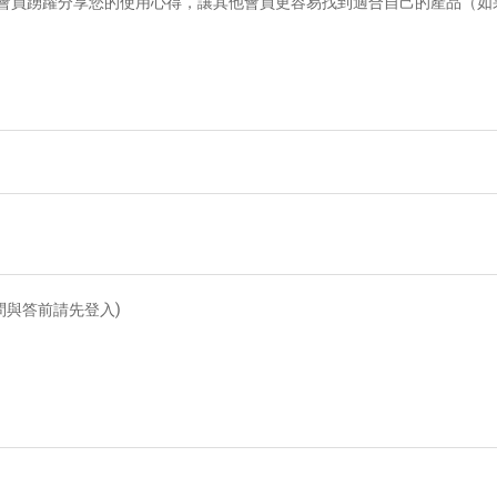
會員踴躍分享您的使用心得，讓其他會員更容易找到適合自己的產品（如
問與答前請先登入)