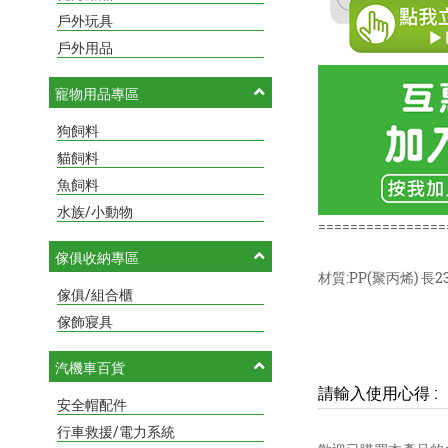
戶外玩具
戶外用品
寵物用品專區
狗飼料
貓飼料
魚飼料
水族/小動物
================
傢俱收納專區
材質:PP(聚丙烯) 長2
傢俱/組合櫃
傢飾寢具
汽機車百貨
請輸入使用心得
:
安全帽配件
行車救援/電力系統