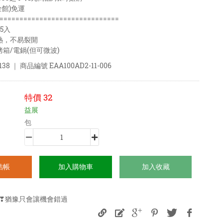
全館)免運
==============================
/5入
熱，不易裂開
烤箱/電鍋(但可微波)
138
｜ 商品編號
EAA100AD2-11-006
特價
32
益展
包
結帳
加入購物車
加入收藏
❣猶豫只會讓機會錯過