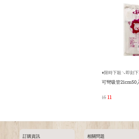
♦限時下殺↘即刻
可彎吸管21cm50
11
15
訂購資訊
相關問題