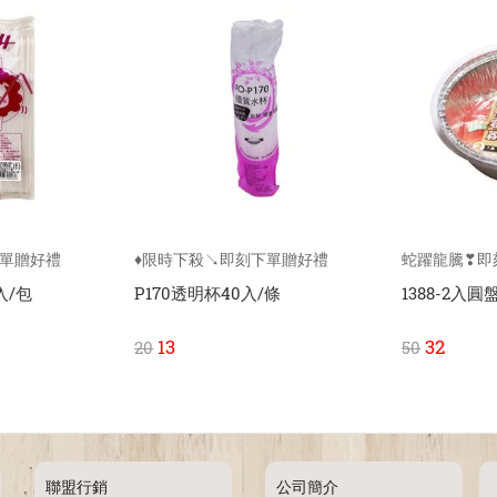
下單贈好禮
♦限時下殺↘即刻下單贈好禮
蛇躍龍騰❣即
入/包
P170透明杯40入/條
1388-2入圓
13
32
20
50
聯盟行銷
公司簡介