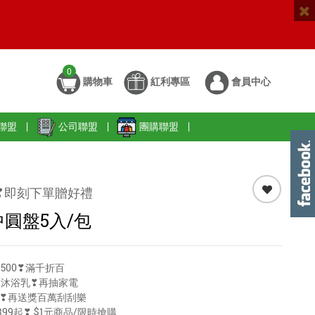
0
購物車
紅利專區
會員中心
聯盟
|
公司聯盟
|
團購聯盟
|
❣即刻下單贈好禮
中圓盤5入/包
500❣滿千折百
送沐浴乳❣再抽家電
99❣再送獎百萬刮刮樂
99起❣ $1元商品/限時搶購