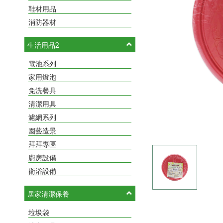
鞋材用品
消防器材
生活用品2
電池系列
家用燈泡
免洗餐具
清潔用具
濾網系列
園藝造景
拜拜專區
廚房設備
衛浴設備
居家清潔保養
垃圾袋