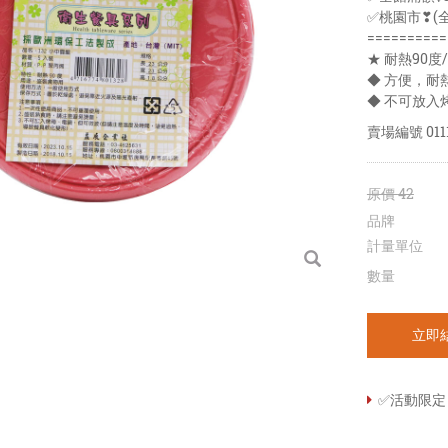
✅桃園市❣(
==========
★ 耐熱90度
◆ 方便，耐
◆ 不可放入
賣場編號
011
原價
42
品牌
計量單位
數量
立即
✅活動限定