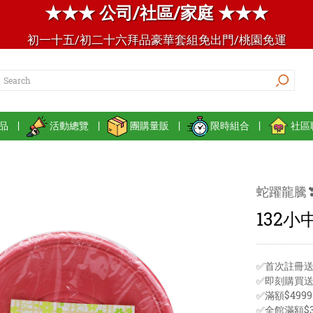
★★★ 公司/社區/家庭 ★★★
初一十五/初二十六拜品豪華套組免出門/桃園免運
品
|
活動總覽
|
團購量販
|
限時組合
|
社區
蛇躍龍騰
132小
✅首次註冊送
✅即刻購買
✅滿額$49
✅全館滿額$3