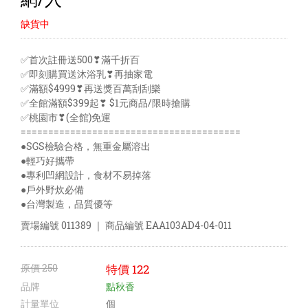
缺貨中
✅首次註冊送500❣滿千折百
✅即刻購買送沐浴乳❣再抽家電
✅滿額$4999❣再送獎百萬刮刮樂
✅全館滿額$399起❣ $1元商品/限時搶購
✅桃園市❣(全館)免運
========================================
●SGS檢驗合格，無重金屬溶出
●輕巧好攜帶
●專利凹網設計，食材不易掉落
●戶外野炊必備
●台灣製造，品質優等
賣場編號
011389
｜ 商品編號
EAA103AD4-04-011
原價
250
特價
122
品牌
點秋香
計量單位
個