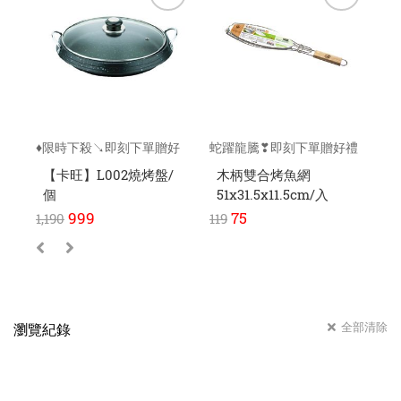
♦限時下殺↘即刻下單贈好
蛇躍龍騰❣即刻下單贈好禮
蛇
禮
【卡旺】L002燒烤盤/
木柄雙合烤魚網
個
51x31.5x11.5cm/入
刷
999
75
1,190
119
89
全部清除
瀏覽紀錄