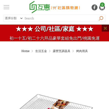
登入
/ 註冊
0
會員中心
熱銷商品
特價商品
推薦商品
紅利專區
★★★ 公司/社區/家庭 ★★★
品牌總覽
初一十五/初二十六拜品豪華套組免出門/桃園免運
商品總覽
Home
生活五金
露營烹調器具
烤肉用具
居家生活
日常清潔
個人用品
生活五金
家電 / 3C
飲料 / 沖泡