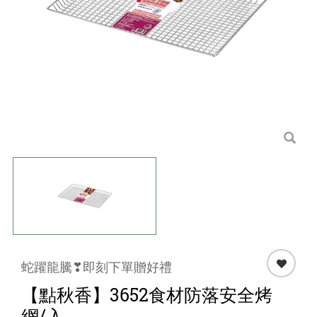
點心 / 食材
生鮮 / 蔬果
團購★量販
檔期★活動
限時♦️組合
蛇躍龍騰❣即刻下單贈好禮
【點秋香】3652食材防落安全烤
網/入