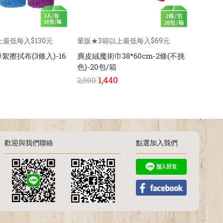
最低每入$130元
量販★3箱以上最低每入$69元
擦拭布(3條入)-16
麂皮絨魔術巾38*60cm-2條(不挑
色)-20包/箱
1,440
2,000
歡迎與我們聯絡
點選加入我們