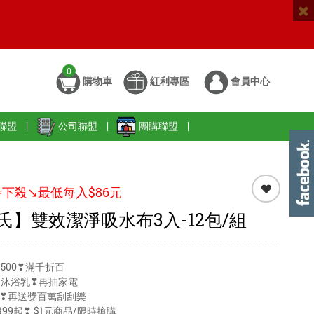
0
購物車
紅利專區
會員中心
聯盟
|
公司聯盟
|
團購聯盟
|
下殺↘️最低每入$86元
氏】雙效潔淨吸水布3入-12包/組
500❣滿千折百
送沐浴乳❣再抽家電
99❣再送獎百萬刮刮樂
99起❣ $1元商品/限時搶購