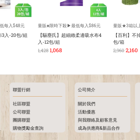
低每入$48元
量販♣限時下殺▶最低每入$86元
量販★3箱以上
3入-20包/組
【驅塵氏】超細緻柔邊吸水布4
【百利】不掉絮
入-12包/組
包/箱
1,068
2,160
1,428
2,960
聯盟行銷
公司簡介
社區聯盟
關於我們
公司聯盟
活動優惠
團購聯盟
與我聯絡及顧客意見
購物獎勵金查詢
成為供應商&新品合作