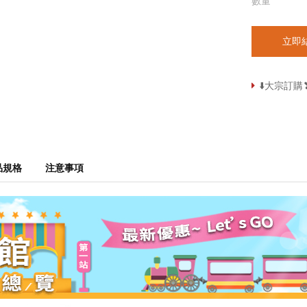
數量
立即
⬇️大宗訂
品規格
注意事項