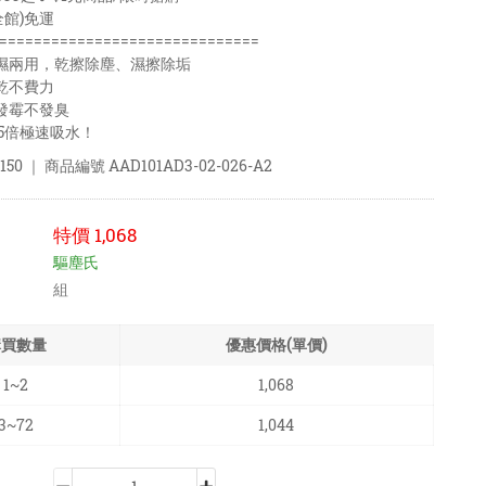
全館)免運
==============================
乾濕兩用，乾擦除塵、濕擦除垢
乾不費力
發霉不發臭
 5倍極速吸水！
150
｜ 商品編號
AAD101AD3-02-026-A2
特價
1,068
驅塵氏
組
購買數量
優惠價格(單價)
1~2
1,068
3~72
1,044