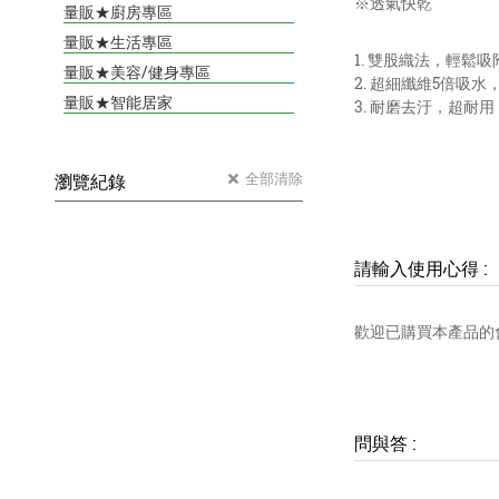
※透氣快乾
量販★廚房專區
量販★生活專區
1. 雙股織法，輕鬆
量販★美容/健身專區
2. 超細纖維5倍吸
量販★智能居家
3. 耐磨去汙，超耐用
全部清除
瀏覽紀錄
請輸入使用心得
:
歡迎已購買本產品的
問與答
: