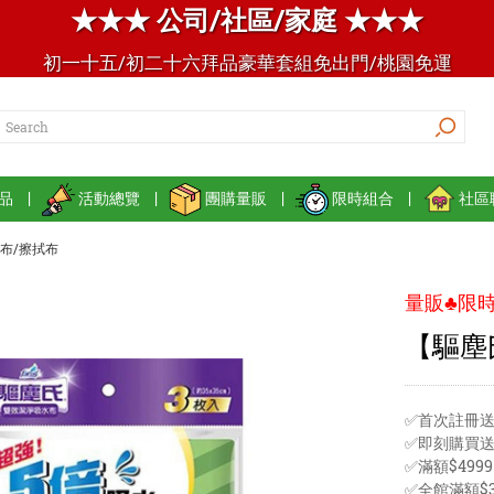
★★★ 公司/社區/家庭 ★★★
初一十五/初二十六拜品豪華套組免出門/桃園免運
品
|
活動總覽
|
團購量販
|
限時組合
|
社區
布/擦拭布
量販♣限時
【驅塵
✅首次註冊送
✅即刻購買
✅滿額$49
✅全館滿額$3