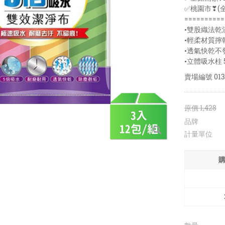
✅桃園市❣(
==========
•雙股織法
•輕柔材質擰
•透氣快乾不
•立體吸水柱
賣場編號
013
原價
1,428
品牌
計量單位