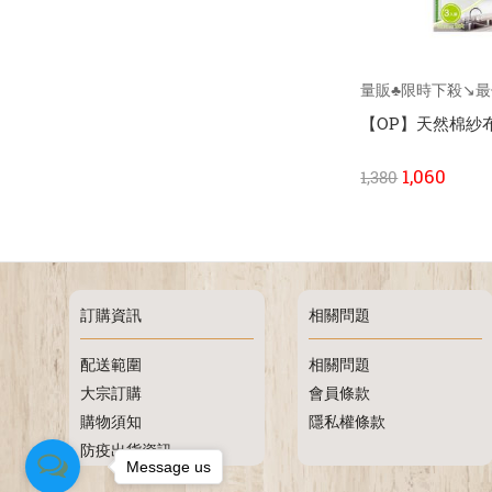
量販♣限時下殺↘️最
【OP】天然棉紗布
1,060
1,380
訂購資訊
相關問題
配送範圍
相關問題
大宗訂購
會員條款
購物須知
隱私權條款
防疫出貨資訊
Message us