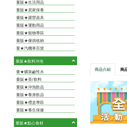
量販★生活用品
量販★居家保養
量販★露營器具
量販★運動用品
量販★寵物專區
量販★傢俱收納
量★汽機車百貨
量販★飲料沖泡
商品介紹
商
量★礦泉鹼性水
量販★茶/飲料
量販★沖泡飲品
量販★養身飲品
量販★禮盒專區
量販★養生保健
量販★點心食材