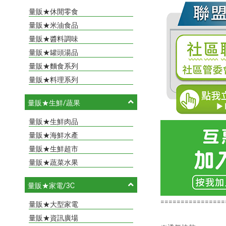
量販★休閒零食
量販★米油食品
量販★醬料調味
量販★罐頭湯品
量販★麵食系列
量販★料理系列
量販★生鮮/蔬果
量販★生鮮肉品
量販★海鮮水產
量販★生鮮超市
量販★蔬菜水果
量販★家電/3C
================
量販★大型家電
量販★資訊廣場