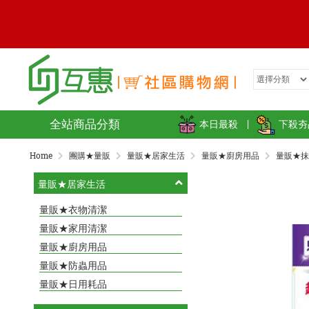
全站商品分類
本日最殺
|
下殺夯
Home
團購★量販
量販★居家生活
量販★廚房用品
量販★抹
量販★居家生活
量販★衣物清潔
量販★家用清潔
量販★廚房用品
量販★防蟲用品
量販★日用耗品