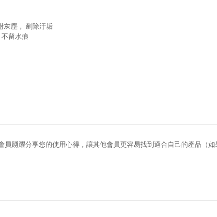
吸附灰塵， 剷除汙垢
水，不留水痕
會員踴躍分享您的使用心得，讓其他會員更容易找到適合自己的產品（如