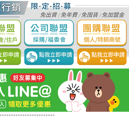
========================