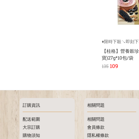
♦限時下殺↘即刻
【桂格】營養榖珍
寶)27g*10包/袋
109
135
訂購資訊
相關問題
配送範圍
相關問題
大宗訂購
會員條款
購物須知
隱私權條款