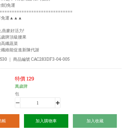
全館)免運
==============================
市免運▲▲▲
,燕麥好活力!
萬歲牌頂級腰果
的高纖蔬菜
食纖維能促進新陳代謝
530
｜ 商品編號
CAC283DF3-04-005
特價
129
萬歲牌
包
結帳
加入購物車
加入收藏