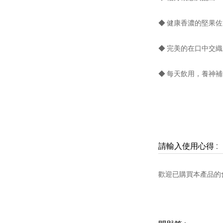
◆ 健康香濃的堅果
◆ 完美的在口中交
◆ 每天飲用，養神
請輸入使用心得
:
歡迎已購買本產品的