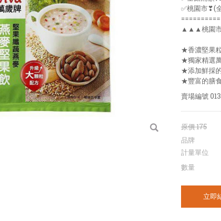
✅桃園市❣(
==========
▲▲▲桃園
★香濃堅果粒
★獨家精選
★添加鮮採
★豐富的膳
賣場編號
013
原價
175
品牌
計量單位
數量
立即