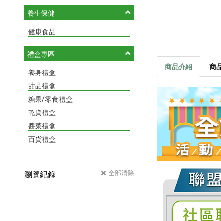
養生保健
健康食品
禮盒專區
商品介紹
商
養身禮盒
甜品禮盒
糖果/零食禮盒
乾貨禮盒
醬菜禮盒
百貨禮盒
全部清除
瀏覽紀錄