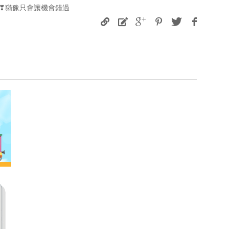
❣猶豫只會讓機會錯過