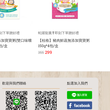
刻下單贈好禮
蛇躍龍騰❣即刻下單贈好禮
蛇躍龍
添加寶寶粥(雙口味嚐
【桂格】豬肉鮮蔬無添加寶寶粥
【桂格
2包/盒
150g*4包/盒
150g*
299
29
355
355
歡迎與我們聯絡
點選加入我們