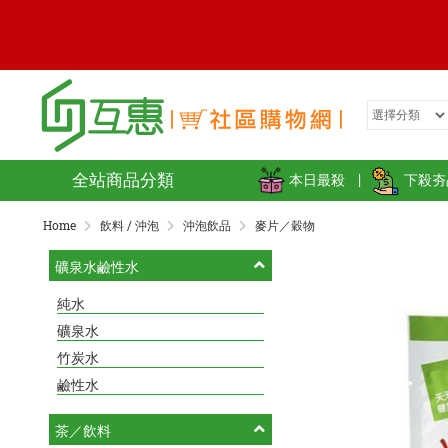
全站商品分類
本日最殺
|
下殺夯
Home
飲料 / 沖泡
沖泡飲品
麥片／穀物
礦泉水鹼性水
純水
礦泉水
竹炭水
鹼性水
茶／飲料