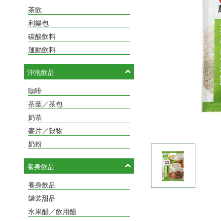
茶飲
利樂包
碳酸飲料
運動飲料
沖泡飲品
咖啡
茶葉／茶包
奶茶
麥片／穀物
奶粉
養身飲品
養身飲品
罐裝甜品
水果醋／飲用醋