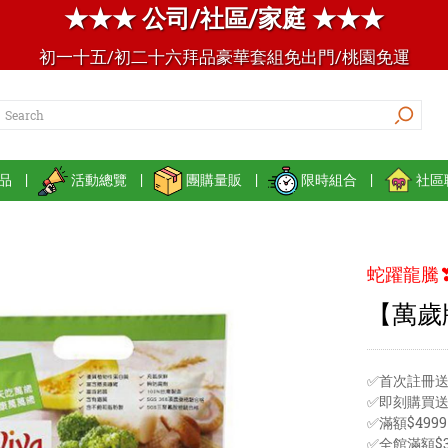
★★★ 公司/社區/家庭 ★★★
初一十五/初二十六拜品豪華套組免出門/桃園免運
品
|
活動總覽
|
團購量販
|
限時組合
|
社區
蛇躍龍騰
【萬歲
✅首次註冊送
✅即刻購買
✅滿額$49
✅全館滿額$3