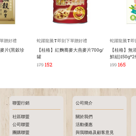
下單贈好禮
蛇躍龍騰❣即刻下單贈好禮
蛇躍龍騰❣即
麥片(黑穀珍
【桂格】紅麴蕎麥大燕麥片700g/
【桂格】無
罐
鮮組)150g*
152
165
179
199
聯盟行銷
公司簡介
社區聯盟
關於我們
公司聯盟
活動優惠
團購聯盟
與我聯絡及顧客意見