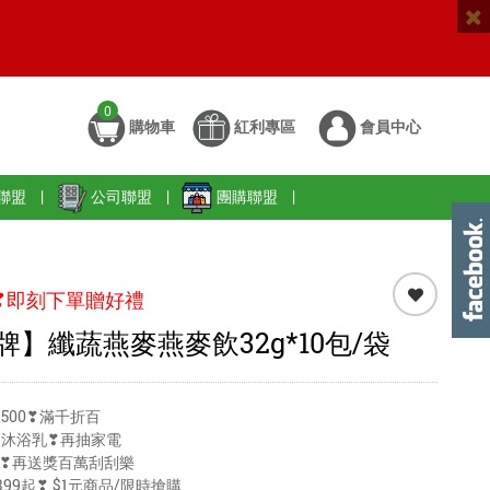
0
購物車
紅利專區
會員中心
聯盟
|
公司聯盟
|
團購聯盟
|
❣即刻下單贈好禮
牌】纖蔬燕麥燕麥飲32g*10包/袋
500❣滿千折百
送沐浴乳❣再抽家電
99❣再送獎百萬刮刮樂
99起❣ $1元商品/限時搶購