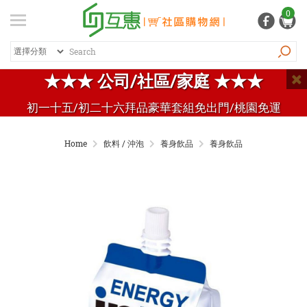
登入
/ 註冊
0
會員中心
熱銷商品
特價商品
推薦商品
紅利專區
★★★ 公司/社區/家庭 ★★★
品牌總覽
初一十五/初二十六拜品豪華套組免出門/桃園免運
商品總覽
Home
飲料 / 沖泡
養身飲品
養身飲品
居家生活
日常清潔
個人用品
生活五金
家電 / 3C
飲料 / 沖泡