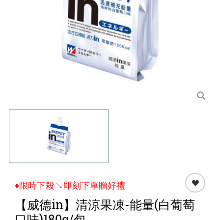
點心 / 食材
生鮮 / 蔬果
團購★量販
檔期★活動
限時♦️組合
♦限時下殺↘即刻下單贈好禮
【威德in】清涼果凍-能量(白葡萄
口味)180g/包