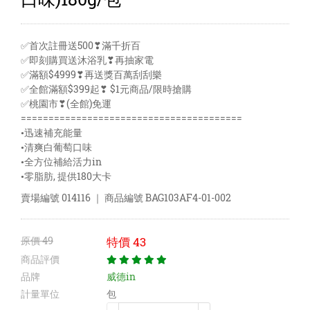
✅首次註冊送500❣滿千折百
✅即刻購買送沐浴乳❣再抽家電
✅滿額$4999❣再送獎百萬刮刮樂
✅全館滿額$399起❣ $1元商品/限時搶購
✅桃園市❣(全館)免運
========================================
•迅速補充能量
•清爽白葡萄口味
•全方位補給活力in
•零脂肪, 提供180大卡
賣場編號
014116
｜ 商品編號
BAG103AF4-01-002
原價
49
特價
43
商品評價
品牌
威德in
計量單位
包