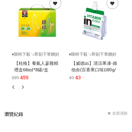
♦限時下殺↘即刻下單贈好
♦限時下殺↘即刻下單贈好
♦
禮
禮
禮
【桂格】養氣人蔘雞精
【威德in】清涼果凍-維
禮盒68ml*8罐/盒
他命(百香果口味)180g/
包
味
459
43
589
49
49
全部清除
瀏覽紀錄