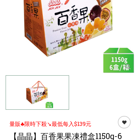
點心 / 食材
生鮮 / 蔬果
團購★量販
檔期★活動
限時♦️組合
量販♣限時下殺↘️最低每入$139元
【晶晶】百香果果凍禮盒1150g-6