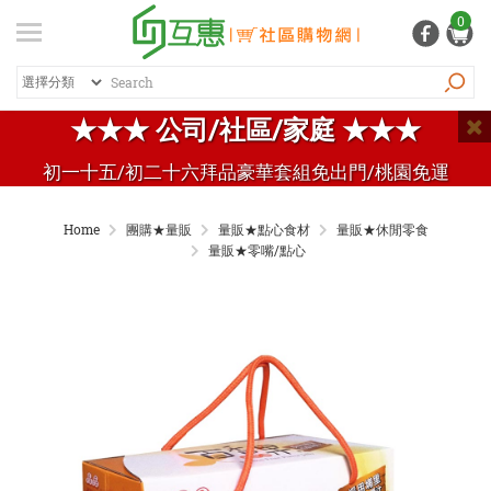
登入
/ 註冊
0
會員中心
熱銷商品
特價商品
推薦商品
紅利專區
★★★ 公司/社區/家庭 ★★★
品牌總覽
初一十五/初二十六拜品豪華套組免出門/桃園免運
商品總覽
Home
團購★量販
量販★點心食材
量販★休閒零食
居家生活
量販★零嘴/點心
日常清潔
個人用品
生活五金
家電 / 3C
飲料 / 沖泡