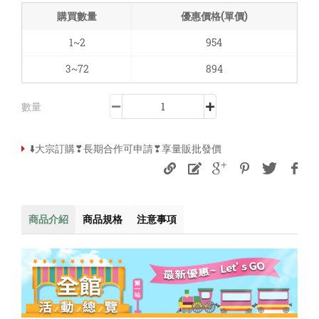
購買數量
優惠價格(單價)
1~2
954
3~72
894
數量
⬇️大宗訂購❣長期合作可申請❣享量販批發價
商品介紹
商品規格
注意事項