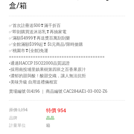
盒/箱
✅首次註冊送500❣滿千折百
✅即刻購買送沐浴乳❣再抽家電
✅滿額$4999❣再送獎百萬刮刮樂
✅全館滿額$399起❣ $1元商品/限時搶購
✅桃園市❣(全館)免運
========================================
•通過HACCP ISO22000品質認證
•採用南投埔里鎮果樹第四班之百香果原汁
•濃郁的甜與酸！酸甜交織，讓人無法抗拒
•美味升級 自用送禮倆相宜
賣場編號
014196
｜ 商品編號
CAC284AE1-03-002-Z6
原價
1,194
特價
954
品牌
晶晶
計量單位
箱