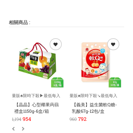
相關商品
:
量販♣限時下殺▶最低每入
量販♣限時下殺↘️最低每入
量
$139元
$64元
元
【晶晶】心型椰果蒟蒻
【義美】益生菌軟Q糖-
禮盒1150g-6盒/箱
乳酸67g-12包/盒
1
954
792
1,194
960
1,1