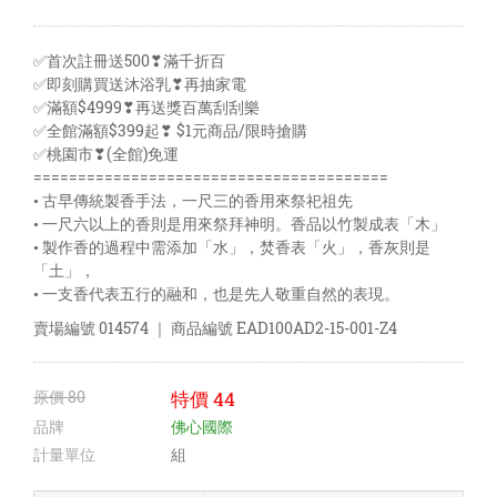
✅首次註冊送500❣滿千折百
✅即刻購買送沐浴乳❣再抽家電
✅滿額$4999❣再送獎百萬刮刮樂
✅全館滿額$399起❣ $1元商品/限時搶購
✅桃園市❣(全館)免運
========================================
• 古早傳統製香手法，一尺三的香用來祭祀祖先
• 一尺六以上的香則是用來祭拜神明。香品以竹製成表「木」
• 製作香的過程中需添加「水」，焚香表「火」，香灰則是
「土」，
• 一支香代表五行的融和，也是先人敬重自然的表現。
賣場編號
014574
｜ 商品編號
EAD100AD2-15-001-Z4
原價
80
特價
44
品牌
佛心國際
計量單位
組