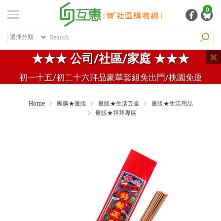
登入
/ 註冊
0
會員中心
熱銷商品
特價商品
推薦商品
紅利專區
★★★ 公司/社區/家庭 ★★★
品牌總覽
初一十五/初二十六拜品豪華套組免出門/桃園免運
商品總覽
Home
團購★量販
量販★生活五金
量販★生活用品
居家生活
量販★拜拜專區
日常清潔
個人用品
生活五金
家電 / 3C
飲料 / 沖泡