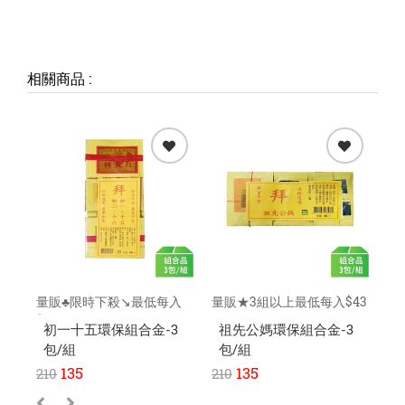
相關商品
:
量販♣限時下殺↘️最低每入
量販★3組以上最低每入$43
量
$40元
元
$4
初一十五環保組合金-3
祖先公媽環保組合金-3
包/組
包/組
135
135
210
210
3,