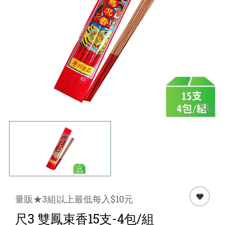
點心 / 食材
生鮮 / 蔬果
團購★量販
檔期★活動
限時♦️組合
量販★3組以上最低每入$10元
尺3 雙鳳束香15支-4包/組