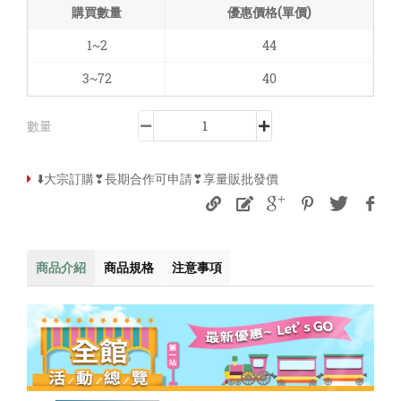
購買數量
優惠價格(單價)
1~2
44
3~72
40
數量
⬇️大宗訂購❣長期合作可申請❣享量販批發價
商品介紹
商品規格
注意事項