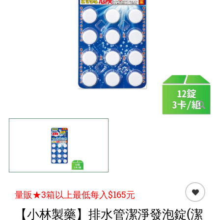
點心 / 食材
生鮮 / 蔬果
團購★量販
檔期★活動
限時♦️組合
量販★3箱以上最低每入$165元
【小林製藥】排水管潔淨發泡錠(潔