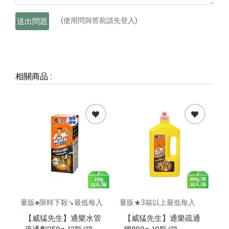
(使用問與答前請先登入)
送出問題
相關商品
:
量販♣限時下殺↘️最低每入
量販★3箱以上最低每入
量
$95元
$189元
$8
【威猛先生】通樂水管
【威猛先生】通樂疏通
【