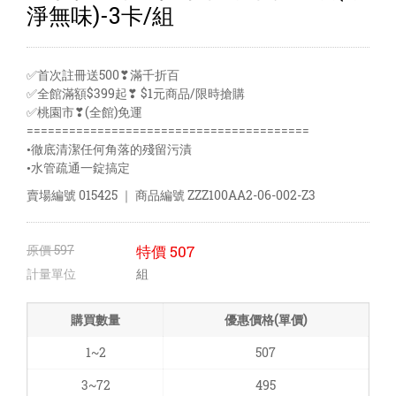
淨無味)-3卡/組
✅首次註冊送500❣滿千折百
✅全館滿額$399起❣ $1元商品/限時搶購
✅桃園市❣(全館)免運
========================================
•徹底清潔任何角落的殘留污漬
•水管疏通一錠搞定
賣場編號
015425
｜ 商品編號
ZZZ100AA2-06-002-Z3
原價
597
特價
507
計量單位
組
購買數量
優惠價格(單價)
1~2
507
3~72
495