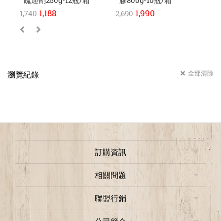
疏通劑250g-12瓶/箱
膠800g-10瓶/箱
冷
碇
1,188
1,990
1,740
2,690
15
全部清除
瀏覽紀錄
訂購資訊
相關問題
聯盟行銷