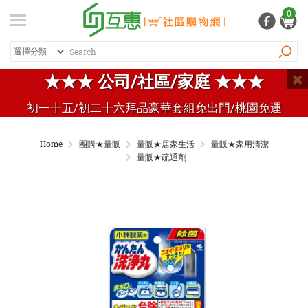
登入
/ 註冊
0
會員中心
熱銷商品
特價商品
推薦商品
紅利專區
★★★ 公司/社區/家庭 ★★★
品牌總覽
初一十五/初二十六拜品豪華套組免出門/桃園免運
商品總覽
Home
團購★量販
量販★居家生活
量販★家用清潔
居家生活
量販★疏通劑
日常清潔
個人用品
生活五金
家電 / 3C
飲料 / 沖泡