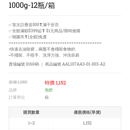
1000g-12瓶/箱
✅首次註冊送500❣滿千折百
✅全館滿額$399起❣ $1元商品/限時搶購
✅桃園市❣(全館)免運
========================================
•快速去油除腥，碗盤不會殘留食物的
•不殘留、不咬手、洗淨力強、沖洗容易
賣場編號
016046
｜ 商品編號
AAL107AA3-01-003-A2
原價
1,980
特價
1,152
品牌
泡舒
計量單位
箱
購買數量
優惠價格(單價)
1~2
1,152