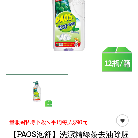
點心 / 食材
生鮮 / 蔬果
團購★量販
檔期★活動
限時♦️組合
量販♣限時下殺↘️平均每入$90元
【PAOS泡舒】洗潔精綠茶去油除腥