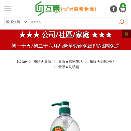
登入
/ 註冊
0
會員中心
熱銷商品
特價商品
推薦商品
紅利專區
★★★ 公司/社區/家庭 ★★★
品牌總覽
初一十五/初二十六拜品豪華套組免出門/桃園免運
商品總覽
Home
團購★量販
量販★居家生活
量販★廚房用品
居家生活
量販★洗碗精
日常清潔
個人用品
生活五金
家電 / 3C
飲料 / 沖泡