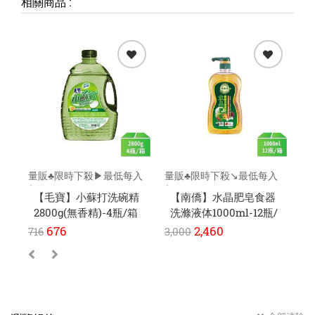
相關商品
:
量販♣限時下殺▶最低每入
量販♣限時下殺↘️最低每入
量
$153元
$182元
$2
【毛寶】小蘇打洗碗精
【南僑】水晶肥皂食器
2800g(無香精)-4瓶/箱
洗滌液体1000ml-12瓶/
碗
箱
桶
676
2,460
716
3,000
1,1