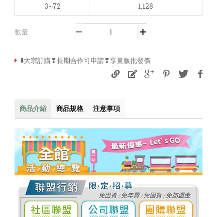
3~72
1,128
數量
⬇️大宗訂購❣長期合作可申請❣享量販批發價
商品介紹
商品規格
注意事項