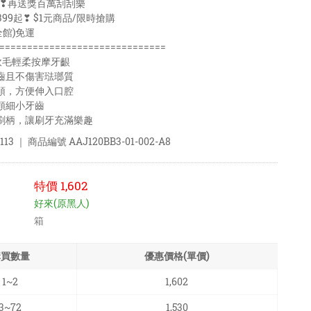
99❣再送獎百萬刮刮樂
99起❣ $1元商品/限時搶購
全館)免運
==============================
纖軟毛輕柔按摩牙齦
齒且不傷害琺瑯質
頭，方便伸入口腔
顆細小牙齒
刷柄，讓刷牙充滿樂趣
113
｜ 商品編號
AAJ120BB3-01-002-A8
特價
1,602
好來(原黑人)
箱
購買數量
優惠價格(單價)
1~2
1,602
3~72
1,530