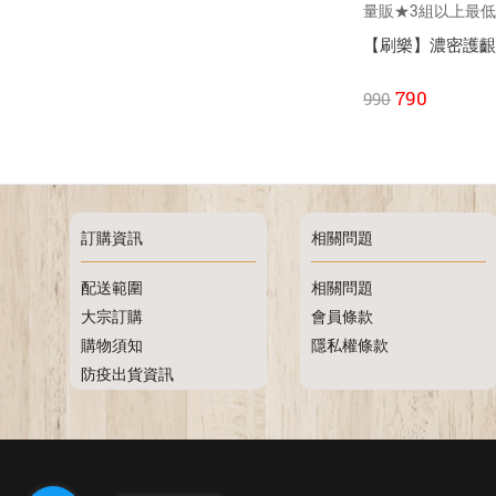
量販★3組以上最低
【刷樂】濃密護齦牙
790
990
訂購資訊
相關問題
配送範圍
相關問題
大宗訂購
會員條款
購物須知
隱私權條款
防疫出貨資訊