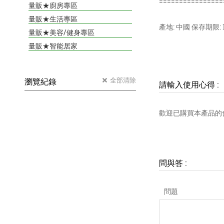
================
量販★廚房專區
量販★生活專區
產地: 中國 保存期限: 
量販★美容/健身專區
量販★智能居家
全部清除
瀏覽紀錄
請輸入使用心得
:
歡迎已購買本產品的
問與答
:
問題