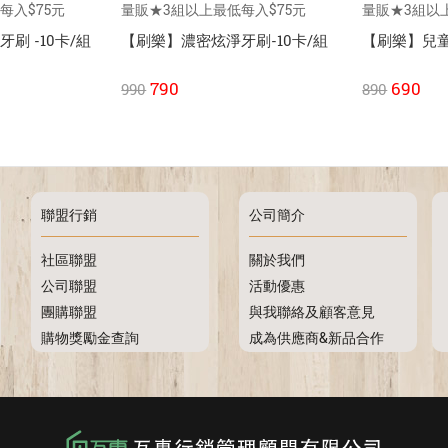
每入$75元
量販★3組以上最低每入$75元
量販★3組以
刷 -10卡/組
【刷樂】濃密炫淨牙刷-10卡/組
【刷樂】兒童
790
690
990
890
聯盟行銷
公司簡介
社區聯盟
關於我們
公司聯盟
活動優惠
團購聯盟
與我聯絡及顧客意見
購物獎勵金查詢
成為供應商&新品合作