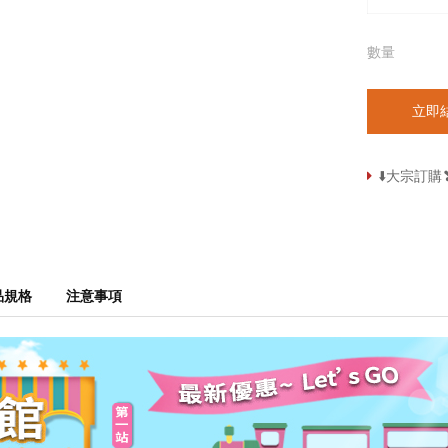
數量
立即
⬇️大宗訂
品規格
注意事項