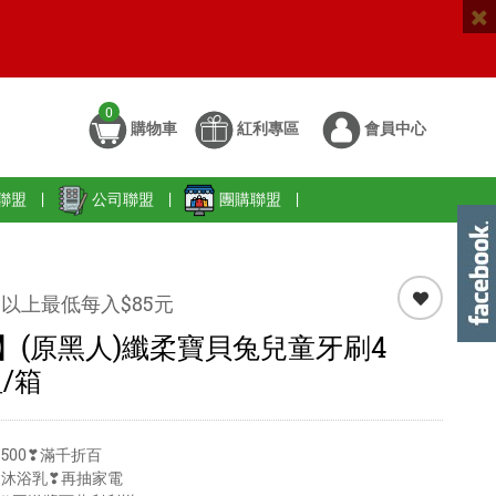
0
購物車
紅利專區
會員中心
聯盟
|
公司聯盟
|
團購聯盟
|
以上最低每入$85元
】(原黑人)纖柔寶貝兔兒童牙刷4
組/箱
500❣滿千折百
送沐浴乳❣再抽家電