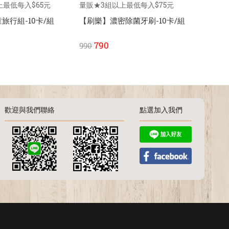
上最低每入$65元
量販★3組以上最低每入$75元
量販★3
旅行組-10卡/組
【刷樂】濃密除菌牙刷-10卡/組
【刷樂
刷-10卡
790
79
990
990
歡迎與我們聯絡
點選加入我們