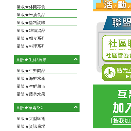
量販★休閒零食
量販★米油食品
量販★醬料調味
量販★罐頭湯品
量販★麵食系列
量販★料理系列
量販★生鮮/蔬果
量販★生鮮肉品
量販★海鮮水產
量販★生鮮超市
量販★蔬菜水果
量販★家電/3C
量販★大型家電
量販★資訊廣場