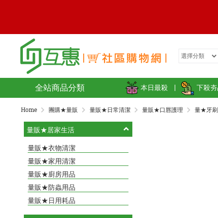
全站商品分類
本日最殺
|
下殺夯
Home
團購★量販
量販★日常清潔
量販★口唇護理
量★牙刷
量販★居家生活
量販★衣物清潔
量販★家用清潔
量販★廚房用品
量販★防蟲用品
量販★日用耗品