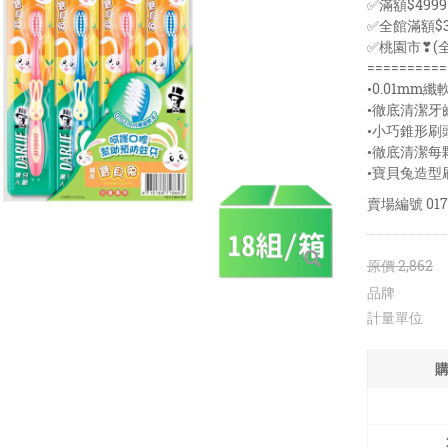
✅滿額$49
✅全館滿額$3
✅桃園市❣(
==========
•0.01mm
•徹底清潔牙
•小巧錐形刷
•徹底清潔每
•寶貝兔造型
賣場編號
017
原價
2,862
品牌
計量單位