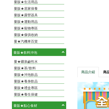
量販★生活用品
量販★居家保養
量販★露營器具
量販★運動用品
量販★寵物專區
量販★傢俱收納
量★汽機車百貨
量販★飲料沖泡
量★礦泉鹼性水
量販★茶/飲料
商品介紹
商
量販★沖泡飲品
量販★養身飲品
量販★禮盒專區
量販★養生保健
量販★點心食材