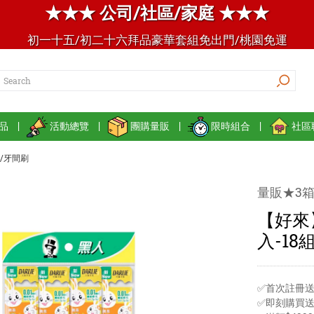
★★★ 公司/社區/家庭 ★★★
初一十五/初二十六拜品豪華套組免出門/桃園免運
品
|
活動總覽
|
團購量販
|
限時組合
|
社區
/牙間刷
量販★3箱
【好來
入-18
✅首次註冊送
✅即刻購買