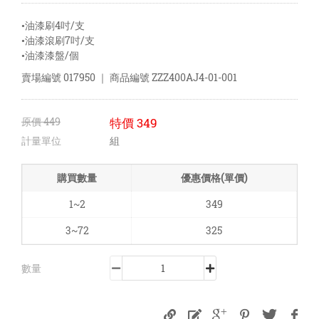
•油漆刷4吋/支
•油漆滾刷7吋/支
•油漆漆盤/個
賣場編號
017950
｜ 商品編號
ZZZ400AJ4-01-001
原價
449
特價
349
計量單位
組
購買數量
優惠價格(單價)
1~2
349
3~72
325
數量