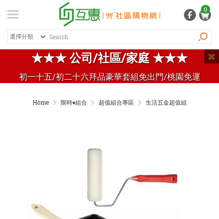
登入
/ 註冊
0
會員中心
熱銷商品
特價商品
推薦商品
紅利專區
★★★ 公司/社區/家庭 ★★★
品牌總覽
初一十五/初二十六拜品豪華套組免出門/桃園免運
商品總覽
Home
限時♦️組合
超值組合專區
生活五金超值組
居家生活
日常清潔
個人用品
生活五金
家電 / 3C
飲料 / 沖泡