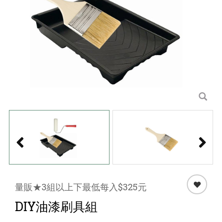
點心 / 食材
生鮮 / 蔬果
團購★量販
檔期★活動
限時♦️組合
量販★3組以上下最低每入$325元
DIY油漆刷具組