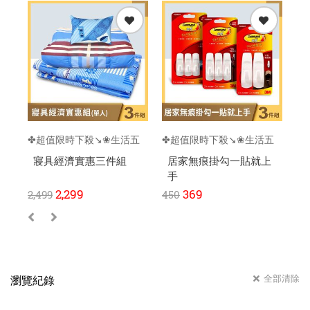
✤超值限時下殺↘️❀生活五
✤超值限時下殺↘️❀生活五
✤
金✿特惠組
金✿特惠組
金
寢具經濟實惠三件組
居家無痕掛勾一貼就上
手
2,299
369
2,499
450
35
全部清除
瀏覽紀錄