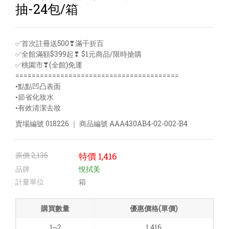
抽-24包/箱
✅首次註冊送500❣滿千折百
✅全館滿額$399起❣ $1元商品/限時搶購
✅桃園市❣(全館)免運
========================================
•點點凹凸表面
•節省化妝水
•有效清潔去妝
賣場編號
018226
｜ 商品編號
AAA430AB4-02-002-B4
原價
2,136
特價
1,416
品牌
悅拭美
計量單位
箱
購買數量
優惠價格(單價)
1~2
1,416