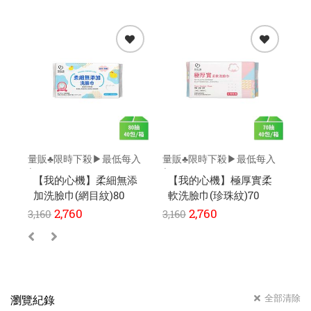
量販♣限時下殺▶最低每入
量販♣限時下殺▶最低每入
量
$57元
$59元
$6
【我的心機】柔細無添
【我的心機】極厚實柔
加洗臉巾(網目紋)80
軟洗臉巾(珍珠紋)70
緻
抽-40包/箱
抽-40包/箱
抽
2,760
2,760
3,160
3,160
3,
全部清除
瀏覽紀錄