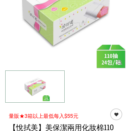
點心 / 食材
生鮮 / 蔬果
團購★量販
檔期★活動
限時♦️組合
量販★3箱以上最低每入$55元
【悅拭美】美保潔兩用化妝棉110