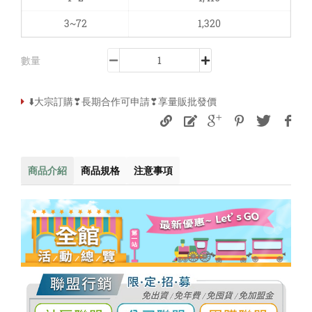
3~72
1,320
數量
⬇️大宗訂購❣長期合作可申請❣享量販批發價
商品介紹
商品規格
注意事項