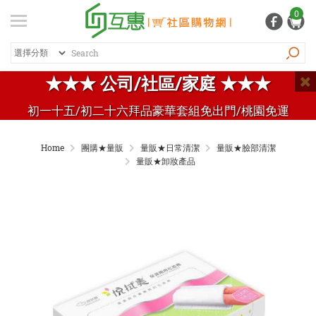
登入
/ 註冊
0
會員中心
熱銷商品
特價商品
推薦商品
紅利專區
★★★ 公司/社區/家庭 ★★★
品牌總覽
初一十五/初二十六拜品豪華套組免出門/桃園免運
商品總覽
Home
團購★量販
量販★日常清潔
量販★臉部清潔
居家生活
量販★卸妝產品
日常清潔
個人用品
生活五金
家電 / 3C
飲料 / 沖泡