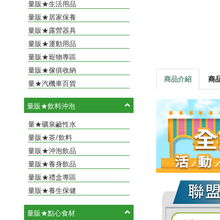
量販★生活用品
量販★居家保養
量販★露營器具
量販★運動用品
量販★寵物專區
量販★傢俱收納
商品介紹
商
量★汽機車百貨
量販★飲料沖泡
量★礦泉鹼性水
量販★茶/飲料
量販★沖泡飲品
量販★養身飲品
量販★禮盒專區
量販★養生保健
量販★點心食材