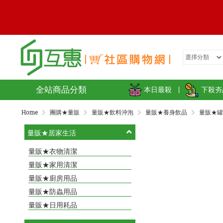
全站商品分類
本日最殺
|
下殺夯
Home
團購★量販
量販★飲料沖泡
量販★養身飲品
量販★罐
量販★居家生活
量販★衣物清潔
量販★家用清潔
量販★廚房用品
量販★防蟲用品
量販★日用耗品