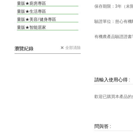
量販★廚房專區
保存期限：3年（未
量販★生活專區
量販★美容/健身專區
驗證單位：慈心有機
量販★智能居家
有機農產品驗證證書字號：
全部清除
瀏覽紀錄
請輸入使用心得
:
歡迎已購買本產品的
問與答
: