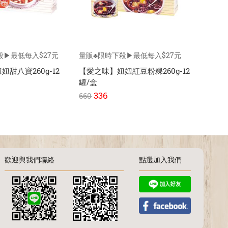
殺▶最低每入$27元
量販♣限時下殺▶最低每入$27元
量販♣限
甜八寶260g-12
【愛之味】妞妞紅豆粉粿260g-12
【愛之味
罐/盒
罐/盒
336
33
660
660
歡迎與我們聯絡
點選加入我們