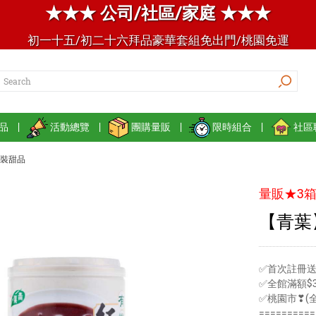
★★★ 公司/社區/家庭 ★★★
初一十五/初二十六拜品豪華套組免出門/桃園免運
品
|
活動總覽
|
團購量販
|
限時組合
|
社區
裝甜品
量販★3箱
【青葉】
✅首次註冊送
✅全館滿額$3
✅桃園市❣(
==========