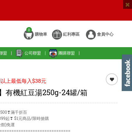
0
購物車
紅利專區
會員中心
聯盟
|
公司聯盟
|
團購聯盟
|
以上最低每入$38元
有機紅豆湯250g-24罐/箱
500❣滿千折百
99起❣ $1元商品/限時搶購
全館)免運
==============================