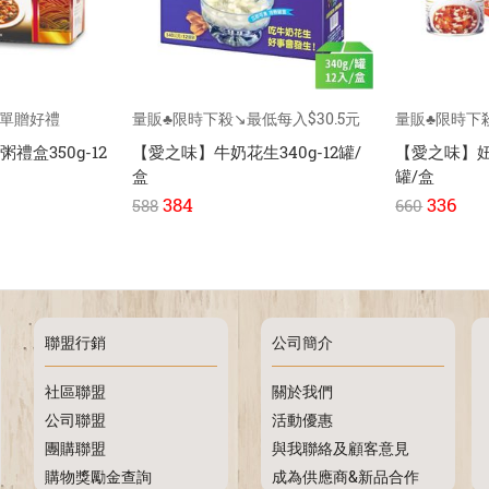
下單贈好禮
量販♣限時下殺↘️最低每入$30.5元
量販♣限時下
禮盒350g-12
【愛之味】牛奶花生340g-12罐/
【愛之味】妞妞
盒
罐/盒
384
336
588
660
聯盟行銷
公司簡介
社區聯盟
關於我們
公司聯盟
活動優惠
團購聯盟
與我聯絡及顧客意見
購物獎勵金查詢
成為供應商&新品合作