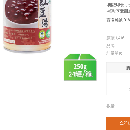
•開罐即食，
•輕鬆享受甜
賣場編號
018
原價
1,416
品牌
計量單位
數量
立即