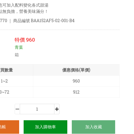
也可加入配料變化各式甜湯
點無負擔，營養美味滿分！
770
｜ 商品編號
BAA152AF5-02-001-B4
特價
960
青葉
箱
購買數量
優惠價格(單價)
1~2
960
3~72
912
結帳
加入購物車
加入收藏