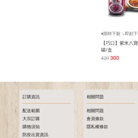
♦限時下殺↘即刻
【巧口】紫米八寶粥
罐/盒
300
420
訂購資訊
相關問題
配送範圍
相關問題
大宗訂購
會員條款
購物須知
隱私權條款
防疫出貨資訊