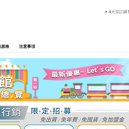
⬇️大宗訂
品規格
注意事項