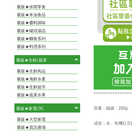
量販★休閒零食
量販★米油食品
量販★醬料調味
量販★罐頭湯品
量販★麵食系列
量販★料理系列
量販★生鮮/蔬果
量販★生鮮肉品
量販★海鮮水產
量販★生鮮超市
================
量販★蔬菜水果
容量：鐵罐：250g
量販★家電/3C
量販★大型家電
成份：水、有機紅豆(
量販★資訊廣場