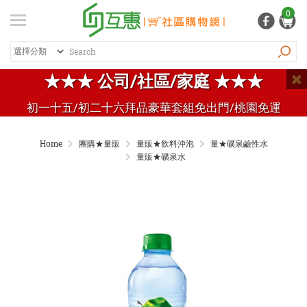
登入
/ 註冊
0
會員中心
熱銷商品
特價商品
推薦商品
紅利專區
★★★ 公司/社區/家庭 ★★★
品牌總覽
初一十五/初二十六拜品豪華套組免出門/桃園免運
商品總覽
Home
團購★量販
量販★飲料沖泡
量★礦泉鹼性水
居家生活
量販★礦泉水
日常清潔
個人用品
生活五金
家電 / 3C
飲料 / 沖泡