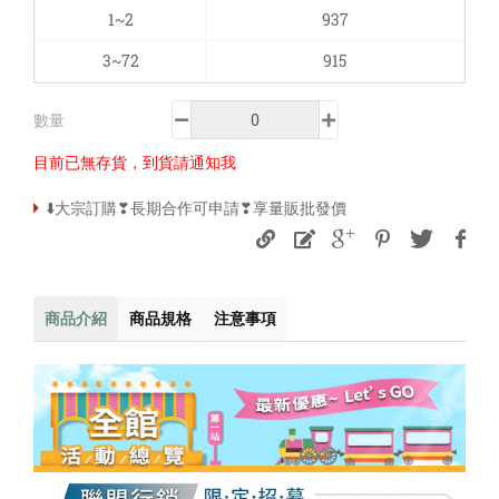
1~2
937
3~72
915
數量
目前已無存貨，到貨請通知我
⬇️大宗訂購❣長期合作可申請❣享量販批發價
商品介紹
商品規格
注意事項