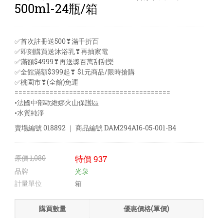
500ml-24瓶/箱
✅首次註冊送500❣滿千折百
✅即刻購買送沐浴乳❣再抽家電
✅滿額$4999❣再送獎百萬刮刮樂
✅全館滿額$399起❣ $1元商品/限時搶購
✅桃園市❣(全館)免運
========================================
•法國中部歐維娜火山保護區
•水質純淨
賣場編號
018892
｜ 商品編號
DAM294AI6-05-001-B4
原價
1,080
特價
937
品牌
光泉
計量單位
箱
購買數量
優惠價格(單價)