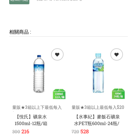
相關商品
:
量販★3箱以上下最低每入
量販★3箱以上最低每入$20
量
$17元
元
元
【悅氏】礦泉水
【水事紀】麥飯石礦泉
1500ml-12瓶/箱
水PET瓶600ml-24瓶/
水
箱
216
528
300
720
22