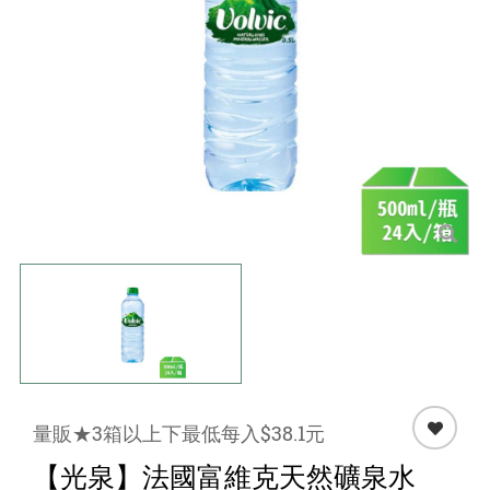
點心 / 食材
生鮮 / 蔬果
團購★量販
檔期★活動
限時♦️組合
量販★3箱以上下最低每入$38.1元
【光泉】法國富維克天然礦泉水