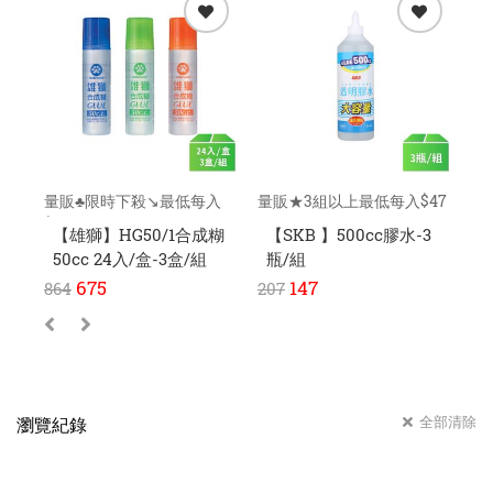
量販♣限時下殺↘️最低每入
量販★3組以上最低每入$47
量
$215元
元
元
【雄獅】HG50/1合成糊
【SKB 】500cc膠水-3
【
50cc 24入/盒-3盒/組
瓶/組
方
675
147
864
207
30
全部清除
瀏覽紀錄