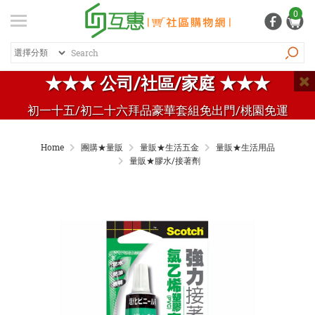
登入
/ 註冊
0
會員中心
熱銷商品
特價商品
推薦商品
紅利專區
★★★ 公司/社區/家庭 ★★★
品牌總覽
初一十五/初二十六拜品豪華套組免出門/桃園免運
商品總覽
Home
團購★量販
量販★生活五金
量販★生活用品
居家生活
量販★膠水/接著劑
日常清潔
個人用品
生活五金
家電 / 3C
飲料 / 沖泡