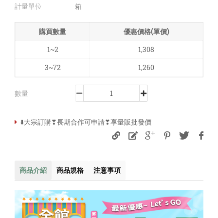
計量單位
箱
購買數量
優惠價格(單價)
1~2
1,308
3~72
1,260
數量
⬇️大宗訂購❣長期合作可申請❣享量販批發價
商品介紹
商品規格
注意事項