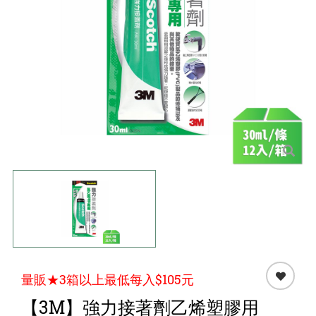
點心 / 食材
生鮮 / 蔬果
團購★量販
檔期★活動
限時♦️組合
量販★3箱以上最低每入$105元
【3M】強力接著劑乙烯塑膠用