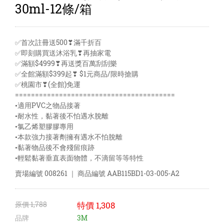
30ml-12條/箱
✅首次註冊送500❣滿千折百
✅即刻購買送沐浴乳❣再抽家電
✅滿額$4999❣再送獎百萬刮刮樂
✅全館滿額$399起❣ $1元商品/限時搶購
✅桃園市❣(全館)免運
========================================
•適用PVC之物品接著
•耐水性，黏著後不怕遇水脫離
•氯乙烯塑膠膠專用
•本款強力接著劑擁有遇水不怕脫離
•黏著物品後不會殘留痕跡
•輕鬆黏著垂直表面物體，不滴留等等特性
賣場編號
008261
｜ 商品編號
AAB115BD1-03-005-A2
原價
1,788
特價
1,308
品牌
3M