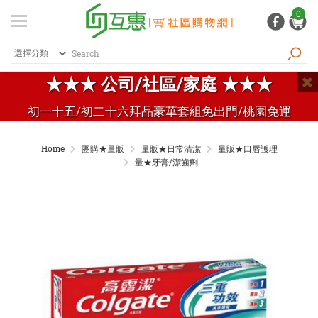
登入
/ 註冊
0
會員中心
熱銷商品
特價商品
推薦商品
紅利專區
★★★ 公司/社區/家庭 ★★★
品牌總覽
初一十五/初二十六拜品豪華套組免出門/桃園免運
商品總覽
Home
團購★量販
量販★日常清潔
量販★口唇護理
居家生活
量★牙膏/潔齒劑
日常清潔
個人用品
生活五金
家電 / 3C
飲料 / 沖泡