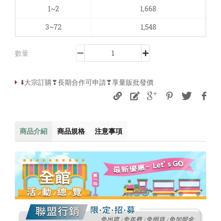
1~2
1,668
3~72
1,548
數量
⬇️大宗訂購❣長期合作可申請❣享量販批發價
商品介紹
商品規格
注意事項