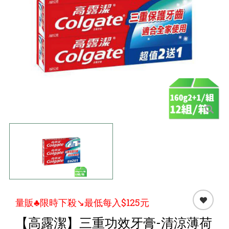
點心 / 食材
生鮮 / 蔬果
團購★量販
檔期★活動
限時♦️組合
量販♣限時下殺↘️最低每入$125元
【高露潔】三重功效牙膏-清涼薄荷