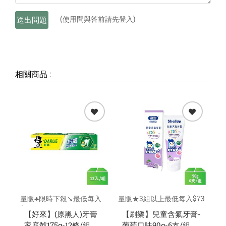
(使用問與答前請先登入)
送出問題
相關商品
:
量販♣限時下殺↘️最低每入
量販★3組以上最低每入$73
量
$59元
元
$1
【好來】(原黑人)牙膏
【刷樂】兒童含氟牙膏-
家庭號175g-12條/組
葡萄口味90g-6支/組
理