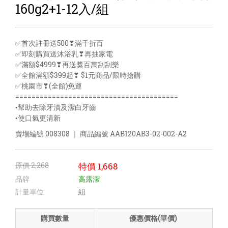
160g2+1-12入/組
✅首次註冊送500❣滿千折百
✅即刻購買送沐浴乳❣再抽家電
✅滿額$4999❣再送獎百萬刮刮樂
✅全館滿額$399起❣ $1元商品/限時搶購
✅桃園市❣(全館)免運
========================================
•幫助去除牙漬及潔白牙齒
•使口氣更清新
賣場編號
008308
｜ 商品編號
AAB120AB3-02-002-A2
原價
2,268
特價
1,668
品牌
高露潔
計量單位
組
購買數量
優惠價格(單價)