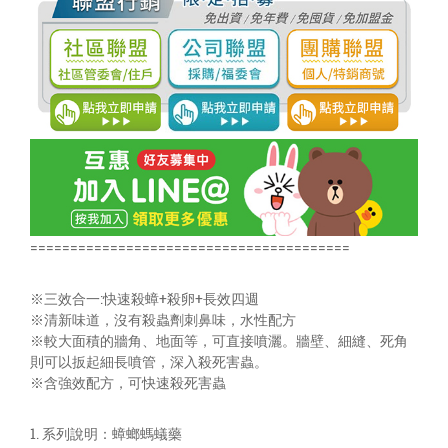
========================================
※三效合一:快速殺蟑+殺卵+長效四週
※清新味道，沒有殺蟲劑刺鼻味，水性配方
※較大面積的牆角、地面等，可直接噴灑。牆壁、細縫、死角
則可以扳起細長噴管，深入殺死害蟲。
※含強效配方，可快速殺死害蟲
1. 系列說明：蟑螂螞蟻藥