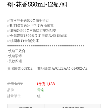
劑-花香550ml-12瓶/組
✅首次註冊送500❣滿千折百
✅即刻購買送沐浴乳❣再抽家電
✅滿額$4999❣再送獎百萬刮刮樂
✅全館滿額$399起❣ $1元商品/限時搶購
✅桃園市❣(全館)免運
========================================
•快速三效合一
•快速殺蟑
•長效四週
賣場編號
008312
｜ 商品編號
AAC122AA4-01-002-A2
原價
1,788
特價
1,188
品牌
雷達
計量單位
組