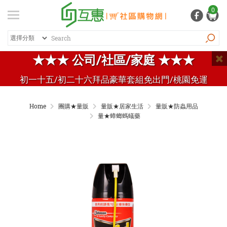
登入
/ 註冊
0
會員中心
熱銷商品
特價商品
推薦商品
紅利專區
★★★ 公司/社區/家庭 ★★★
品牌總覽
初一十五/初二十六拜品豪華套組免出門/桃園免運
商品總覽
Home
團購★量販
量販★居家生活
量販★防蟲用品
居家生活
量★蟑螂螞蟻藥
日常清潔
個人用品
生活五金
家電 / 3C
飲料 / 沖泡