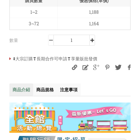
購買數量
優惠價格(單價)
1~2
1,188
3~72
1,164
數量
⬇️大宗訂購❣長期合作可申請❣享量販批發價
商品介紹
商品規格
注意事項