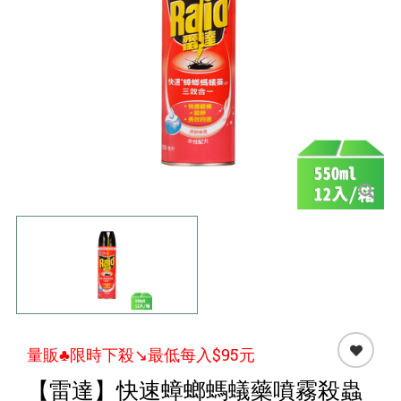
點心 / 食材
生鮮 / 蔬果
團購★量販
檔期★活動
限時♦️組合
量販♣限時下殺↘️最低每入$95元
【雷達】快速蟑螂螞蟻藥噴霧殺蟲