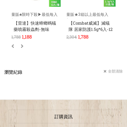
量販♣限時下殺▶最低每入
量販★3箱以上最低每入
量
$95元
$145元
$2
【雷達】快速蟑螂螞蟻
【Combat威滅】滅蟻
藥噴霧殺蟲劑-無味
隊 居家防護1.5g*6入-12
隊
550ml-12瓶/組
盒/箱
盒
1,188
1,788
1,788
2,304
3,
全部清除
瀏覽紀錄
訂購資訊