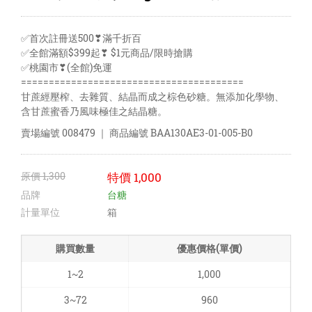
✅首次註冊送500❣滿千折百
✅全館滿額$399起❣ $1元商品/限時搶購
✅桃園市❣(全館)免運
========================================
甘蔗經壓榨、去雜質、結晶而成之棕色砂糖。無添加化學物、
含甘蔗蜜香乃風味極佳之結晶糖。
賣場編號
008479
｜ 商品編號
BAA130AE3-01-005-B0
原價
1,300
特價
1,000
品牌
台糖
計量單位
箱
購買數量
優惠價格(單價)
1~2
1,000
3~72
960