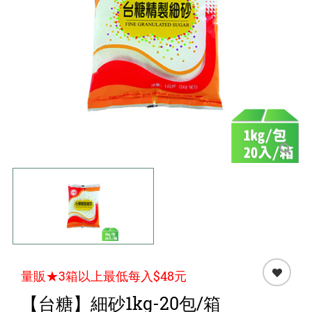
點心 / 食材
生鮮 / 蔬果
團購★量販
檔期★活動
限時♦️組合
量販★3箱以上最低每入$48元
【台糖】細砂1kg-20包/箱