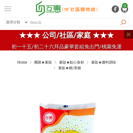
登入
/ 註冊
0
會員中心
熱銷商品
特價商品
推薦商品
紅利專區
★★★ 公司/社區/家庭 ★★★
品牌總覽
初一十五/初二十六拜品豪華套組免出門/桃園免運
商品總覽
Home
團購★量販
量販★點心食材
量販★醬料調味
居家生活
量販★糖/果糖
日常清潔
個人用品
生活五金
家電 / 3C
飲料 / 沖泡