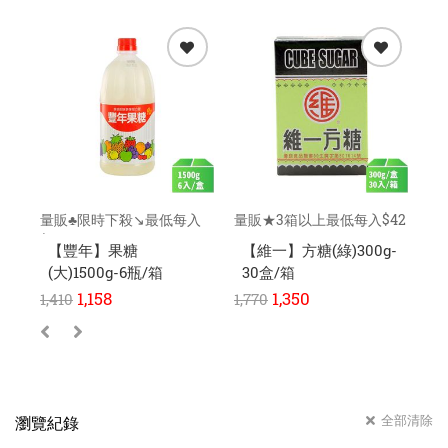
量販♣限時下殺↘️最低每入
量販★3箱以上最低每入$42
量
$169元
元
元
【豐年】果糖
【維一】方糖(綠)300g-
【
(大)1500g-6瓶/箱
30盒/箱
1,158
1,350
1,410
1,770
1,
全部清除
瀏覽紀錄