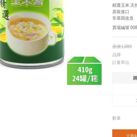
精選玉米.天
原裝進口
非基因改造
賣場編號
00
原價
1,080
品牌
計量單位
數量
立即