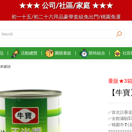
★★★ 公司/社區/家庭 ★★★
初一十五/初二十六拜品豪華套組免出門/桃園免運
品
|
活動總覽
|
團購量販
|
限時組合
|
社區
米罐頭
量販★3箱
【牛寶】
✅首次註冊送
✅全館滿額$3
✅桃園市❣(
==========