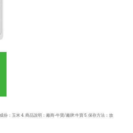
成份：玉米 4. 商品說明：廠商-牛寶/廠牌:牛寶 5. 保存方法：放