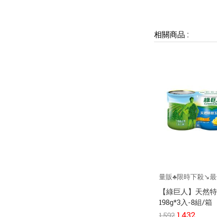
相關商品
:
量販♣限時下殺↘️最
【綠巨人】天然
198g*3入-8組/箱
1,432
1,592