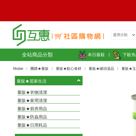
全站商品分類
本日最殺
|
下殺夯
Home
團購★量販
量販★點心食材
量販★罐頭湯品
量販★玉
量販★居家生活
量販★衣物清潔
量販★家用清潔
量販★廚房用品
量販★防蟲用品
量販★日用耗品