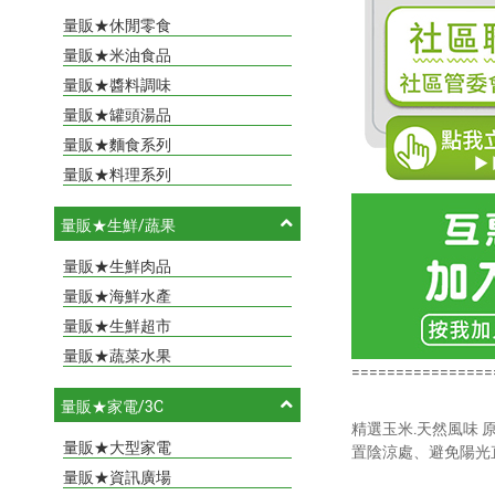
量販★休閒零食
量販★米油食品
量販★醬料調味
量販★罐頭湯品
量販★麵食系列
量販★料理系列
量販★生鮮/蔬果
量販★生鮮肉品
量販★海鮮水產
量販★生鮮超市
量販★蔬菜水果
================
量販★家電/3C
精選玉米.天然風味 原
量販★大型家電
置陰涼處、避免陽光
量販★資訊廣場