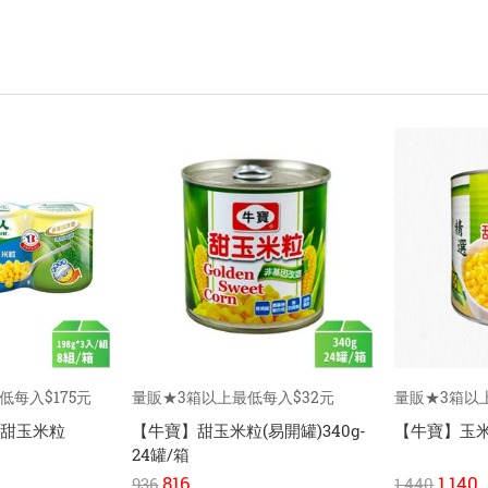
低每入$175元
量販★3箱以上最低每入$32元
量販★3箱以上
特甜玉米粒
【牛寶】甜玉米粒(易開罐)340g-
【牛寶】玉米粒
24罐/箱
816
1,140
936
1,440