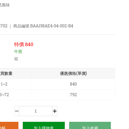
然風味
8702
｜ 商品編號
BAA158AE4-04-002-B4
特價
840
牛寶
箱
購買數量
優惠價格(單價)
1~2
840
3~72
792
結帳
加入購物車
加入收藏