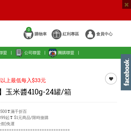
0
購物車
紅利專區
會員中心
聯盟
|
公司聯盟
|
團購聯盟
|
以上最低每入$33元
玉米醬410g-24罐/箱
500❣滿千折百
99起❣ $1元商品/限時搶購
全館)免運
==============================