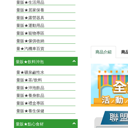
量販★生活用品
量販★居家保養
量販★露營器具
量販★運動用品
量販★寵物專區
量販★傢俱收納
量★汽機車百貨
商品介紹
商
量販★飲料沖泡
量★礦泉鹼性水
量販★茶/飲料
量販★沖泡飲品
量販★養身飲品
量販★禮盒專區
量販★養生保健
量販★點心食材