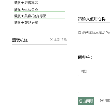
量販★廚房專區
量販★生活專區
量販★美容/健身專區
請輸入使用心得
:
量販★智能居家
歡迎已購買本產品的
全部清除
瀏覽紀錄
問與答
:
問題
(使用
送出問題