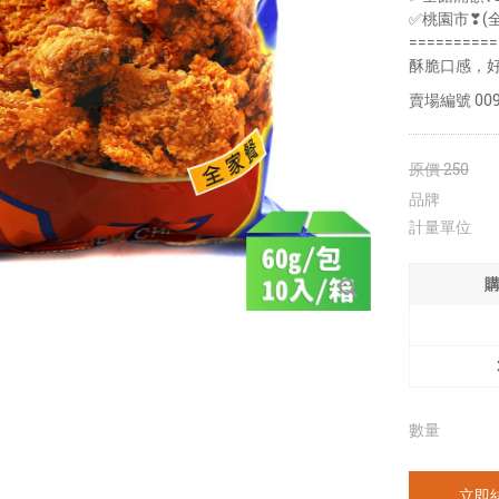
✅桃園市❣(
==========
酥脆口感，
賣場編號
00
原價
250
品牌
計量單位
數量
立即