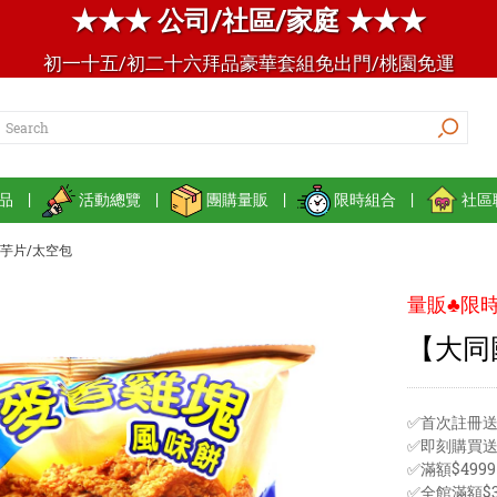
★★★ 公司/社區/家庭 ★★★
初一十五/初二十六拜品豪華套組免出門/桃園免運
品
|
活動總覽
|
團購量販
|
限時組合
|
社區
芋片/太空包
量販♣限時
【大同
✅首次註冊送
✅即刻購買
✅滿額$49
✅全館滿額$3