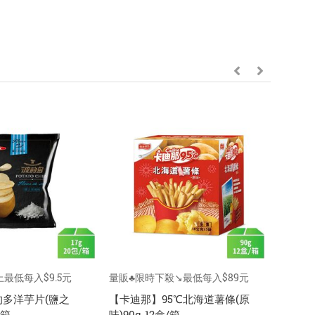
最低每入$9.5元
量販♣限時下殺↘️最低每入$89元
量販♣限
多洋芋片(鹽之
【卡迪那】95℃北海道薯條(原
【乖乖】
/箱
味)90g-12盒/箱
包/箱