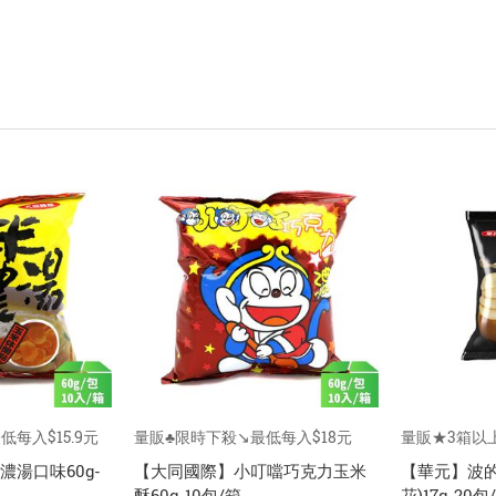
每入$15.9元
量販♣限時下殺↘️最低每入$18元
量販★3箱以上
湯口味60g-
【大同國際】小叮噹巧克力玉米
【華元】波的
酥60g-10包/箱
花)17g-20包