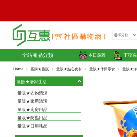
全站商品分類
本日最殺
|
下殺夯
Home
團購★量販
量販★點心食材
量販★休閒零食
量販★洋
量販★居家生活
量販★衣物清潔
量販★家用清潔
量販★廚房用品
量販★防蟲用品
量販★日用耗品