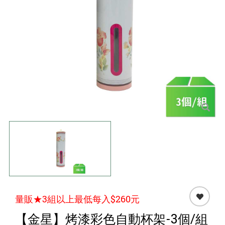
點心 / 食材
生鮮 / 蔬果
團購★量販
檔期★活動
限時♦️組合
量販★3組以上最低每入$260元
【金星】烤漆彩色自動杯架-3個/組