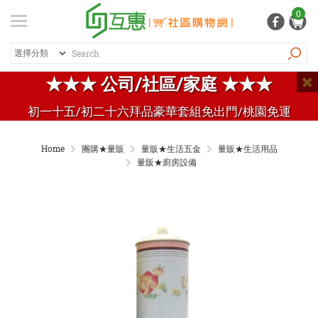
登入
/ 註冊
0
會員中心
熱銷商品
特價商品
推薦商品
紅利專區
★★★ 公司/社區/家庭 ★★★
品牌總覽
初一十五/初二十六拜品豪華套組免出門/桃園免運
商品總覽
Home
團購★量販
量販★生活五金
量販★生活用品
居家生活
量販★廚房設備
日常清潔
個人用品
生活五金
家電 / 3C
飲料 / 沖泡