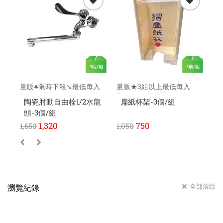
量販♣限時下殺↘️最低每入
量販★3組以上最低每入
量
$400元
$230元
$1
陶瓷肘動自由栓1/2水龍
扁紙杯架-3個/組
頭-3個/組
1,320
750
1,650
1,050
96
全部清除
瀏覽紀錄