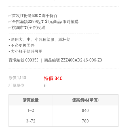
✅首次註冊送500❣滿千折百
✅全館滿額$399起❣ $1元商品/限時搶購
✅桃園市❣(全館)免運
========================================
• 適用大、中、小各種塑膠、紙杯架
• 不必更換零件
• 大小杯子隨時可用
賣場編號
009353
｜ 商品編號
ZZZ400AD2-16-006-Z3
原價
1,140
特價
840
計量單位
組
購買數量
優惠價格(單價)
1~2
840
3~72
780