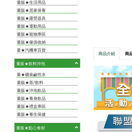
量販★生活用品
量販★居家保養
量販★露營器具
量販★運動用品
量販★寵物專區
量販★傢俱收納
量★汽機車百貨
商品介紹
商
量販★飲料沖泡
量★礦泉鹼性水
量販★茶/飲料
量販★沖泡飲品
量販★養身飲品
量販★禮盒專區
量販★養生保健
量販★點心食材