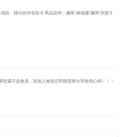
成份：標示於外包裝 4. 商品說明：廠商-維他露/廠牌:舒跑 5.
果您還不是會員，請加入會員立即購買來分享使用心得）！！