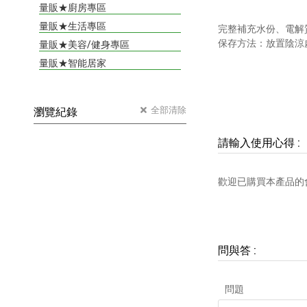
量販★廚房專區
量販★生活專區
完整補充水份、電解質，
保存方法：放置陰涼
量販★美容/健身專區
量販★智能居家
全部清除
瀏覽紀錄
請輸入使用心得
:
歡迎已購買本產品的
問與答
:
問題