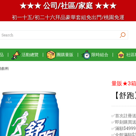
★★★ 公司/社區/家庭 ★★★
初一十五/初二十六拜品豪華套組免出門/桃園免運
品
|
活動總覽
|
團購量販
|
限時組合
|
社區
動飲料
量販★3箱
【舒跑】
✅首次註冊送
✅即刻購買
✅滿額$49
✅全館滿額$3