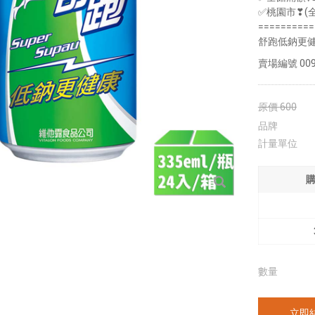
✅桃園市❣(
==========
舒跑低鈉更
賣場編號
009
原價
600
品牌
計量單位
數量
立即