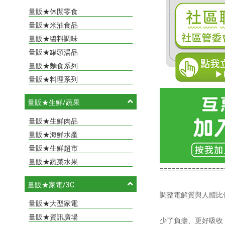
量販★休閒零食
量販★米油食品
量販★醬料調味
量販★罐頭湯品
量販★麵食系列
量販★料理系列
量販★生鮮/蔬果
量販★生鮮肉品
量販★海鮮水產
量販★生鮮超市
量販★蔬菜水果
================
量販★家電/3C
調整電解質與人體比
量販★大型家電
量販★資訊廣場
少了負擔、更好吸收