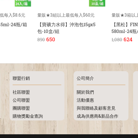
低每入$8.6元
量販★3組以上最低每入$60元
量販★3箱以
ml-24瓶/箱
【寶礦力水得】沖泡包15gx5
【黑松】FI
包-10盒/組
580ml-24瓶
650
624
890
1,080
聯盟行銷
公司簡介
社區聯盟
關於我們
公司聯盟
活動優惠
團購聯盟
與我聯絡及顧客意見
購物獎勵金查詢
成為供應商&新品合作