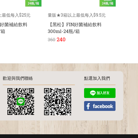
上最低每入$25元
量販★3箱以上最低每入$9.5元
量販★3
N好菌補給飲料
【黑松】FIN好菌補給飲料
【黑松
/箱
300ml-24瓶/箱
580ml
240
50
360
720
歡迎與我們聯絡
點選加入我們