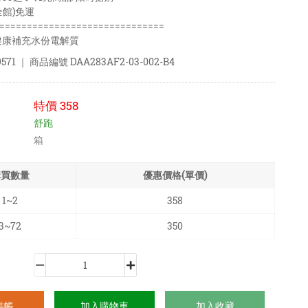
全館)免運
==============================
健康補充水份電解質
571
｜ 商品編號
DAA283AF2-03-002-B4
特價
358
舒跑
箱
購買數量
優惠價格(單價)
1~2
358
3~72
350
結帳
加入購物車
加入收藏