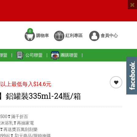
0
購物車
紅利專區
會員中心
聯盟
|
公司聯盟
|
團購聯盟
|
以上最低每入$14.6元
鋁罐裝335ml-24瓶/箱
500❣滿千折百
送沐浴乳❣再抽家電
99❣再送獎百萬刮刮樂
99起❣ $1元商品/限時搶購