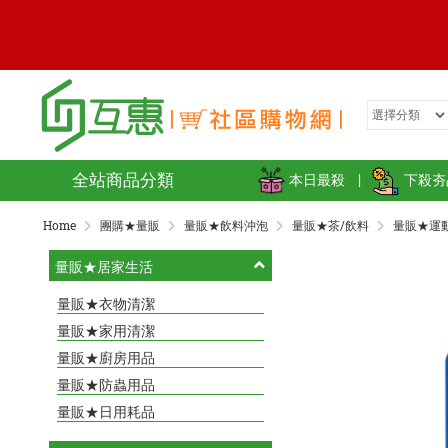
全站商品分類
本日最殺
|
下殺夯
Home
團購★量販
量販★飲料沖泡
量販★茶/飲料
量販★運
量販★居家生活
量販★衣物清潔
量販★家用清潔
量販★廚房用品
量販★防蟲用品
量販★日用耗品