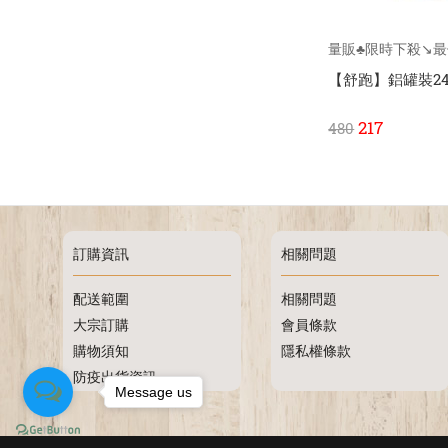
量販♣限時下殺↘️最
【舒跑】鋁罐裝245
217
480
訂購資訊
相關問題
配送範圍
相關問題
大宗訂購
會員條款
購物須知
隱私權條款
防疫出貨資訊
Message us