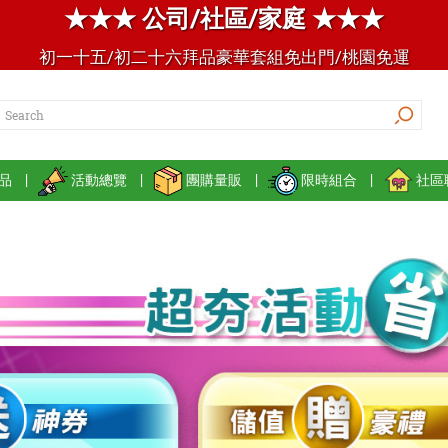
★★★ 公司/社區/家庭 ★★★
初一十五/初二十六拜品豪華套組免出門/桃園免運
品
|
活動總覽
|
團購量販
|
限時組合
|
社區