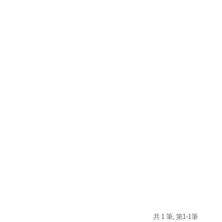
共 1 筆, 第1-1筆