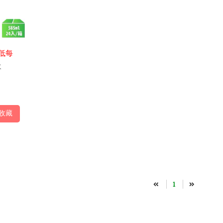
低每
水
收藏
1