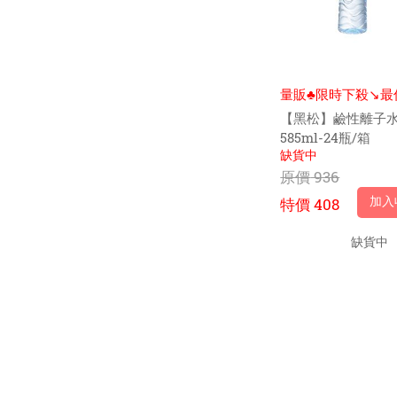
量販♣限時下殺↘️最
入$15.5元
【黑松】鹼性離子
585ml-24瓶/箱
缺貨中
原價
936
加入
特價
408
缺貨中