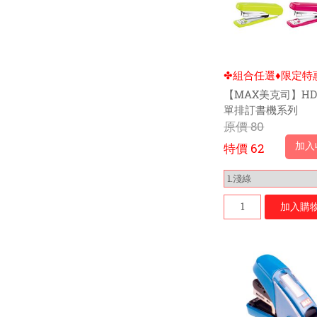
✤組合任選♦限定特
【MAX美克司】HD-
單排訂書機系列
原價
80
加入
特價
62
加入
購