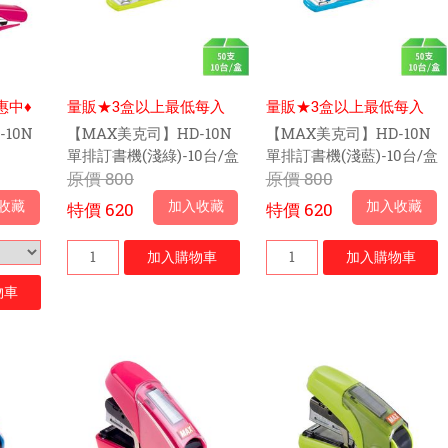
惠中♦
量販★3盒以上最低每入
量販★3盒以上最低每入
$59元
$59元
10N
【MAX美克司】HD-10N
【MAX美克司】HD-10N
單排訂書機(淺綠)-10台/盒
單排訂書機(淺藍)-10台/盒
原價
800
原價
800
收藏
加入收藏
加入收藏
特價
620
特價
620
加入
購物車
加入
購物車
物車