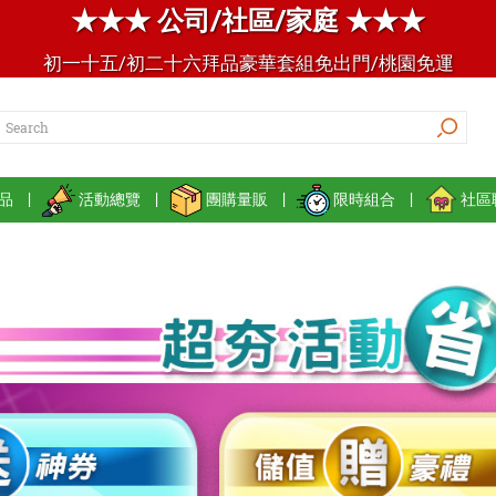
★★★ 公司/社區/家庭 ★★★
初一十五/初二十六拜品豪華套組免出門/桃園免運
品
|
活動總覽
|
團購量販
|
限時組合
|
社區