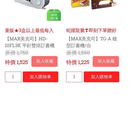
量販★3盒以上最低每入
蛇躍龍騰❣即刻下單贈好
$285元
禮
【MAX美克司】HD-
【MAX美克司】TG-A 槍
10FL3K 平針雙排訂書機
型訂書機/台
(白)-5台/盒
原價
1,750
原價
1,590
加入收藏
加入收藏
特價
1,525
特價
1,225
加入
購物車
加入
購物車