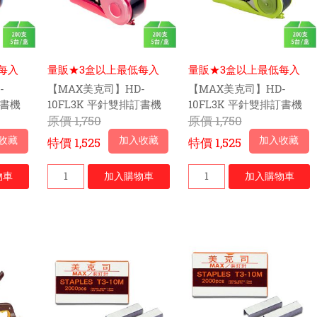
每入
量販★3盒以上最低每入
量販★3盒以上最低每入
$285元
$285元
-
【MAX美克司】HD-
【MAX美克司】HD-
訂書機
10FL3K 平針雙排訂書機
10FL3K 平針雙排訂書機
(粉紅)-5台/盒
原價
1,750
(淺綠)-5台/盒
原價
1,750
收藏
加入收藏
加入收藏
特價
1,525
特價
1,525
物車
加入
購物車
加入
購物車