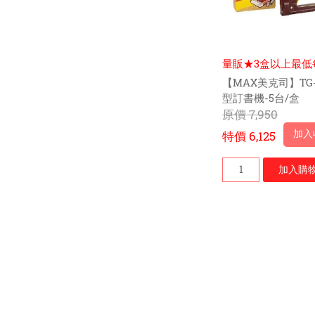
量販★3盒以上最低
$1169元
【MAX美克司】TG-
型訂書機-5台/盒
原價
7,950
加入
特價
6,125
加入
購