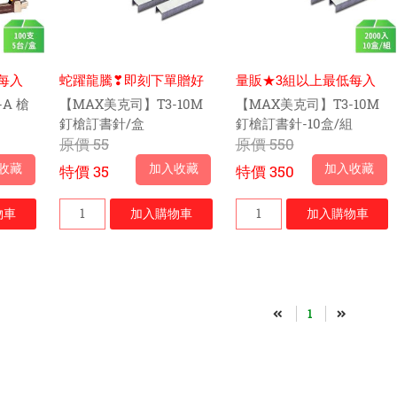
每入
蛇躍龍騰❣即刻下單贈好
量販★3組以上最低每入
禮
$34元
A 槍
【MAX美克司】T3-10M
【MAX美克司】T3-10M
釘槍訂書針/盒
釘槍訂書針-10盒/組
原價
55
原價
550
收藏
加入收藏
加入收藏
特價
35
特價
350
物車
加入
購物車
加入
購物車
1