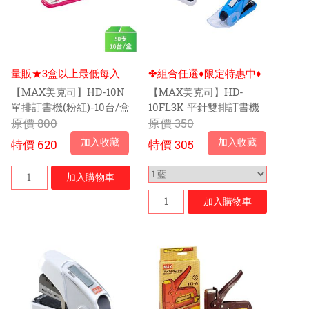
量販★3盒以上最低每入
✤組合任選♦限定特惠中♦
$59元
【MAX美克司】HD-10N
【MAX美克司】HD-
單排訂書機(粉紅)-10台/盒
10FL3K 平針雙排訂書機
原價
800
系列
原價
350
加入收藏
加入收藏
特價
620
特價
305
加入
購物車
加入
購物車