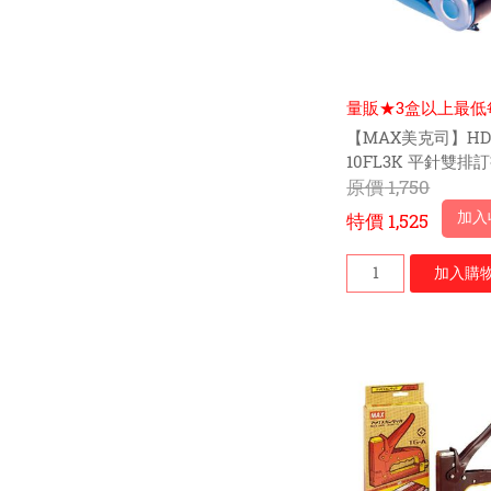
量販★3盒以上最低
$285元
【MAX美克司】HD
10FL3K 平針雙排
(藍)-5台/盒
原價
1,750
加入
特價
1,525
加入
購