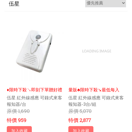
伍星
♦限時下殺↘即刻下單贈好禮
量販♣限時下殺↘️最低每入
$915元
伍星 紅外線感應 可錄式來客
伍星 紅外線感應 可錄式來客
報知器/台
報知器-3台/組
原價
1,690
原價
5,070
特價
959
特價
2,877
加入收藏
加入收藏