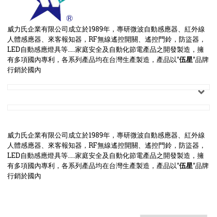
點心 / 食材
威力氏企業有限公司成立於1989年，專研微波自動感應器、紅外線
生鮮 / 蔬果
人體感應器、來客報知器，RF無線遙控開關、遙控門鈴，防盜器，
LED自動感應燈具等.....家庭安全及自動化節電產品之開發製造，擁
團購★量販
有多項國內專利，各系列產品均在台灣生產製造，產品以"
伍星
"品牌
行銷於國內
檔期★活動
限時♦️組合
威力氏企業有限公司成立於1989年，專研微波自動感應器、紅外線
人體感應器、來客報知器，RF無線遙控開關、遙控門鈴，防盜器，
LED自動感應燈具等.....家庭安全及自動化節電產品之開發製造，擁
有多項國內專利，各系列產品均在台灣生產製造，產品以"
伍星
"品牌
行銷於國內