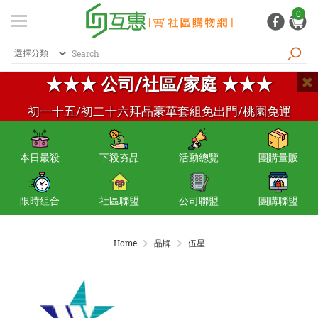
登入
/ 註冊
0
會員中心
熱銷商品
商品篩選
特價商品
排序
推薦商品
紅利專區
★★★ 公司/社區/家庭 ★★★
品牌總覽
初一十五/初二十六拜品豪華套組免出門/桃園免運
商品總覽
本日最殺
下殺夯品
活動總覽
團購量販
居家生活
日常清潔
限時組合
社區聯盟
公司聯盟
團購聯盟
個人用品
Home
品牌
伍星
生活五金
家電 / 3C
飲料 / 沖泡