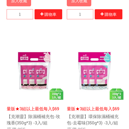
加入收藏
加入收藏
購物車
購物車
量販★3組以上最低每入$69
量販★3組以上最低每入$69
元
元
【克潮靈】除濕桶補充包-玫
【克潮靈】環保除濕桶補充
瑰香(350g*3) -3入/組
包-去霉味(350g*3) -3入/組