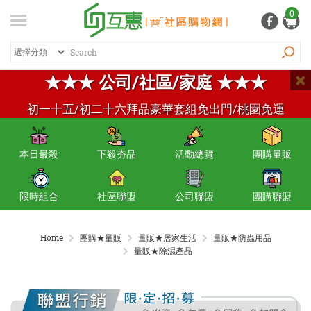
登入
/ 註冊
0
會員中心
熱銷商品
商品篩選
特價商品
排序
推薦商品
紅利專區
★★★ 公司/社區/家庭 ★★★
品牌總覽
初一十五/初二十六拜品豪華套組免出門/桃園免運
商品總覽
本日最殺
下殺夯品
活動總覽
團購量販
居家生活
日常清潔
限時組合
社區聯盟
公司聯盟
團購聯盟
個人用品
Home
團購★量販
量販★居家生活
量販★防蟲用品
生活五金
量販★除濕產品
家電 / 3C
飲料 / 沖泡