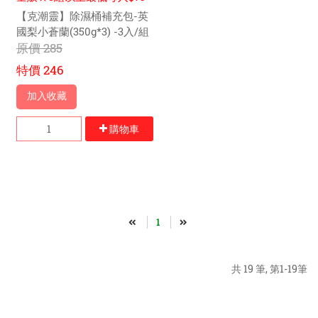
元
【克潮靈】除濕桶補充包-英
國梨小蒼蘭(350g*3) -3入/組
原價
285
特價
246
加入收藏
購物車
1
共 19 筆, 第1-19筆