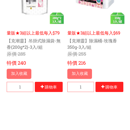
量販★3組以上最低每入$79
量販★3組以上最低每入$69
元
元
【克潮靈】吊掛式除濕袋-無
【克潮靈】除濕桶-玫瑰香
香(200g*2)-3入/組
350g-3入/組
原價
285
原價
255
特價
240
特價
216
加入收藏
加入收藏
購物車
購物車