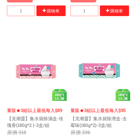
購物車
購物車
量販★3組以上最低每入$89
量販★3組以上最低每入$95
元
元
【克潮靈】集水袋除濕盒-玫
【克潮靈】集⽔袋除溼盒-去
瑰香(180g*2 )-3盒/組
霉味(180g*2)-3盒/組
原價
318
原價
336