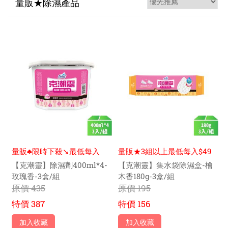
量販★除濕產品
量販♣限時下殺↘️最低每入
量販★3組以上最低每入$49
$122元
元
【克潮靈】除濕劑400ml*4-
【克潮靈】集水袋除濕盒-檜
玫瑰香-3盒/組
木香180g-3盒/組
原價
435
原價
195
特價
387
特價
156
加入收藏
加入收藏