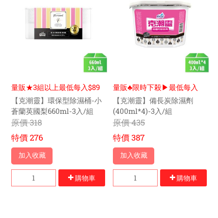
量販★3組以上最低每入$89
量販♣限時下殺▶最低每入
元
$122元
【克潮靈】環保型除濕桶-小
【克潮靈】備長炭除濕劑
蒼蘭英國梨660ml-3入/組
(400ml*4)-3入/組
原價
318
原價
435
特價
276
特價
387
加入收藏
加入收藏
購物車
購物車