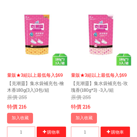
量販★3組以上最低每入$69
量販★3組以上最低每入$69
元
元
【克潮靈】集水袋補充包-檜
【克潮靈】集水袋補充包-玫
木香180g(3入)3包/組
瑰香(180g*3) -3入/組
原價
255
原價
255
特價
216
特價
216
加入收藏
加入收藏
購物車
購物車