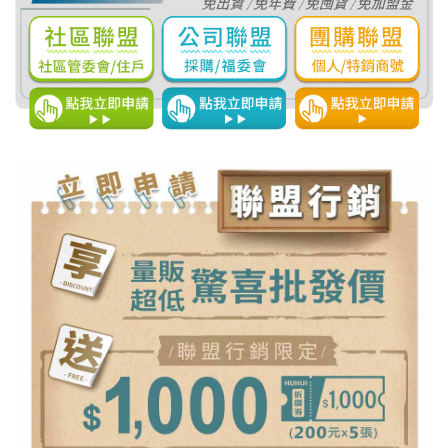
點心 / 食材
生鮮 / 蔬果
團購★量販
檔期★活動
限時♦️組合