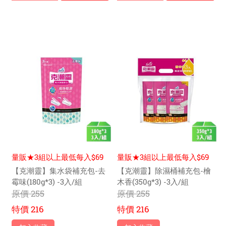
量販★3組以上最低每入$69
量販★3組以上最低每入$69
元
元
【克潮靈】集水袋補充包-去
【克潮靈】除濕桶補充包-檜
霉味(180g*3) -3入/組
木香(350g*3) -3入/組
原價
255
原價
255
特價
216
特價
216