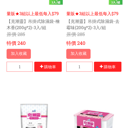
量販★3組以上最低每入$79
量販★3組以上最低每入$79
元
元
【克潮靈】吊掛式除濕袋-檜
【克潮靈】吊掛式除濕袋-去
木香(200g*2)-3入/組
霉味(200g*2)-3入/組
原價
285
原價
285
特價
240
特價
240
加入收藏
加入收藏
購物車
購物車