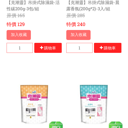
元
元
【克潮靈】吊掛式除濕袋-活
【克潮靈】吊掛式除濕袋-晨
性碳200g-3包/組
露香氛(200g*2)-3入/組
原價
165
原價
285
特價
129
特價
240
加入收藏
加入收藏
購物車
購物車