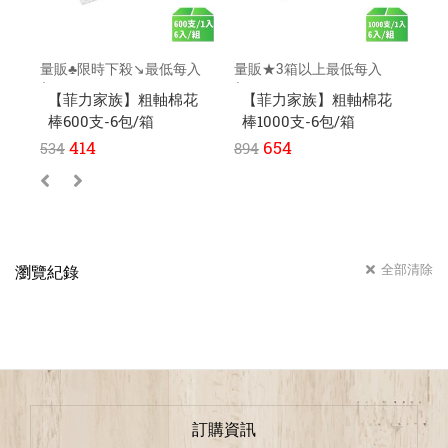
量販♣限時下殺↘️最低每入
量販★3箱以上最低每入
量
$62元
$105元
元
【菲力家族】粗軸棉花
【菲力家族】粗軸棉花
棒600支-6包/箱
棒1000支-6包/箱
棒
414
654
534
894
35
全部清除
瀏覽紀錄
訂購資訊