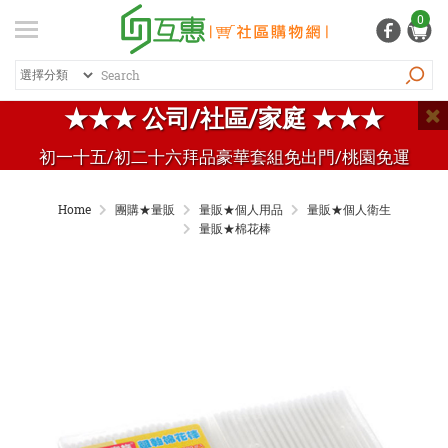
登入
/ 註冊
0
會員中心
熱銷商品
特價商品
推薦商品
紅利專區
★★★ 公司/社區/家庭 ★★★
品牌總覽
初一十五/初二十六拜品豪華套組免出門/桃園免運
商品總覽
Home
團購★量販
量販★個人用品
量販★個人衛生
居家生活
量販★棉花棒
日常清潔
個人用品
生活五金
家電 / 3C
飲料 / 沖泡