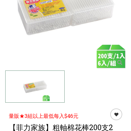
點心 / 食材
生鮮 / 蔬果
團購★量販
檔期★活動
限時♦️組合
量販★3組以上最低每入$46元
【菲力家族】粗軸棉花棒200支2