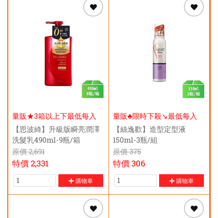
量販★3箱以上下最低每入
量販♣限時下殺↘️最低每入
$249元
$92元
【思波綺】升級版瞬亮潤澤
【絲逸歡】造型定型液
洗髮乳490ml-9瓶/箱
150ml-3瓶/組
原價
2,691
原價
375
特價
2,331
特價
306
購物車
購物車