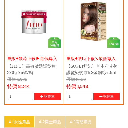
量販♣限時下殺▶最低每入
量販♣限時下殺↘️最低每入
$215元
$119元
【FINO】高效滲透護髮膜
【SOFEI舒妃】草本洋甘菊
230g-36罐/箱
護髮染髮霜5.3金銅棕50ml-
12盒/箱
原價
9,900
原價
2,100
特價
8,244
特價
1,548
購物車
購物車
4-1女性用品
4-2男士用品
4-3育嬰用品