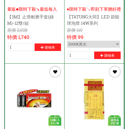
量販♣限時下殺↘️最低每入
♦限時下殺↘即刻下單贈好禮
$125元
【3M】止滑耐磨手套(綠
【TATUNG大同】LED 節能
M)-12雙/組
球泡燈 14W系列
原價
2,028
原價
110
特價
1,740
特價
99
購物車
購物車