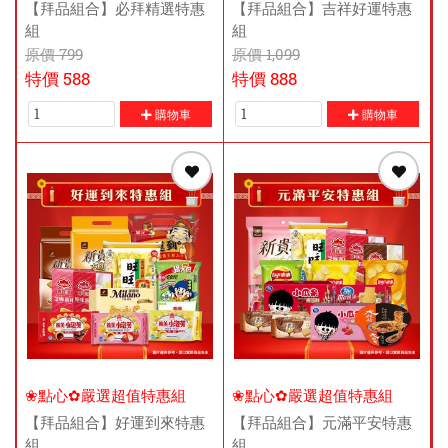
【拜品組合】必拜精選特惠
【拜品組合】吉祥好運特惠
組
組
原價
799
原價
1,099
特價
588
特價
888
購物車
購物車
❀點心✿嚴選超值特惠組
❀點心✿嚴選超值特惠組
【拜品組合】好運到來特惠
【拜品組合】元滿平安特惠
組
組