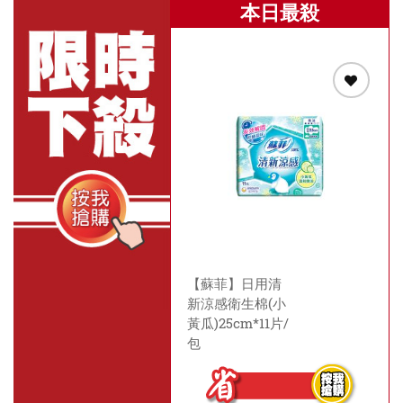
本日最殺
【蘇菲】日用清
新涼感衛生棉(小
黃瓜)25cm*11片/
包