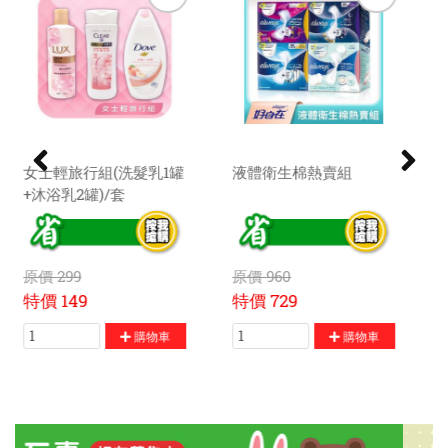
液體衛生棉熱賣組
居家無痕掛勾一貼就上
手
原價
960
原價
450
特價
729
特價
369
購物車
購物車