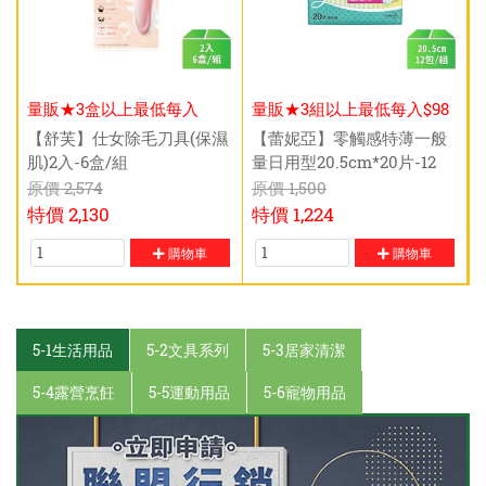
量販★3盒以上最低每入
量販★3組以上最低每入$98
$340元
元
【舒芙】仕女除毛刀具(保濕
【蕾妮亞】零觸感特薄一般
肌)2入-6盒/組
量日用型20.5cm*20片-12
包/組
原價
2,574
原價
1,500
特價
2,130
特價
1,224
購物車
購物車
5-1生活用品
5-2文具系列
5-3居家清潔
5-4露營烹飪
5-5運動用品
5-6寵物用品