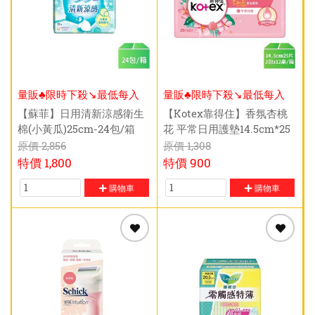
量販♣限時下殺↘️最低每入
量販♣限時下殺↘️最低每入
$69元
$70元
【蘇菲】日用清新涼感衛生
【Kotex靠得住】香氛杏桃
棉(小黃瓜)25cm-24包/箱
花 平常日用護墊14.5cm*25
片-2包*12串/箱
原價
2,856
原價
1,308
特價
1,800
特價
900
購物車
購物車