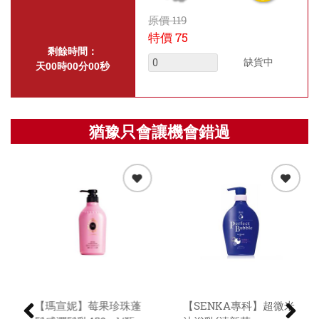
原價
119
特價
75
剩餘時間：
缺貨中
天
00
時
00
分
00
秒
猶豫只會讓機會錯過
【白蘭】洗衣粉4.25kg
【瑪宣妮】莓果珍珠蓬