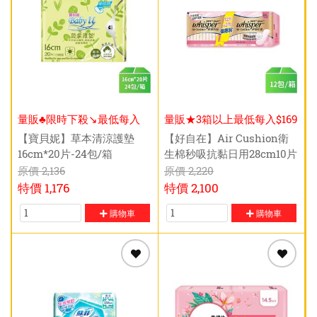
量販♣限時下殺↘️最低每入
量販★3箱以上最低每入$169
$46元
元
【寶貝妮】草本清涼護墊
【好自在】Air Cushion衛
16cm*20片-24包/箱
生棉秒吸抗黏日用28cm10片
x2入-12包/箱
原價
2,136
原價
2,220
特價
1,176
特價
2,100
購物車
購物車