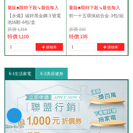
量販♣限時下殺↘️最低每入
量販♣限時下殺↘️最低每入
$138元
$40元
【永備】碳鋅黑金鋼３號電
初一十五環保組合金-3包/組
池16顆-6包/盒
原價
1,314
原價
210
特價
1,110
特價
135
購物車
購物車
6-1生活家電
6-2美容健身