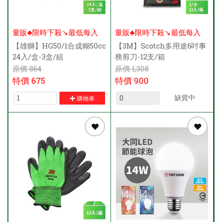
量販♣限時下殺↘️最低每入
量販♣限時下殺↘️最低每入
$215元
$68元
【雄獅】HG50/1合成糊50cc
【3M】Scotch多用途6吋事
24入/盒-3盒/組
務剪刀-12支/箱
原價
864
原價
1,308
特價
675
特價
900
缺貨中
購物車