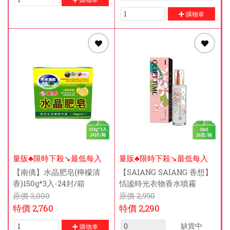
購物車
量販♣限時下殺↘️最低每入
量販♣限時下殺↘️最低每入
$105元
$199元
【南僑】水晶肥皂(檸檬清
【SAIANG SAIANG 香想】
香)150g*3入-24封/箱
恬謐時光衣物香水噴霧
50ml-10盒/組
原價
3,000
原價
2,990
特價
2,760
特價
2,290
缺貨中
購物車