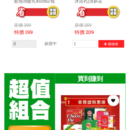
系列
鬆感潤髮乳450ml/瓶
原價
250
原價
290
特價
199
特價
199
缺貨中
購物車
買到賺到