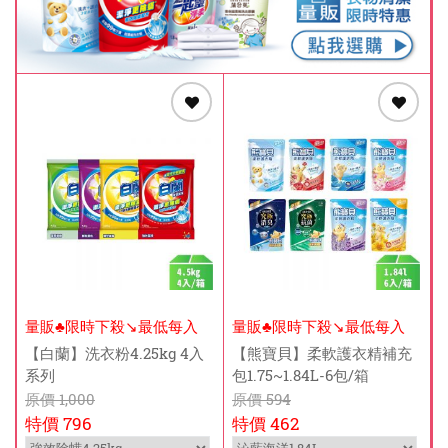
量販♣限時下殺↘️最低每入
量販♣限時下殺↘️最低每入
$169元
$73元
【白蘭】洗衣粉4.25kg 4入
【熊寶貝】柔軟護衣精補充
系列
包1.75~1.84L-6包/箱
原價
1,000
原價
594
特價
796
特價
462