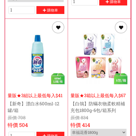
購物車
購物車
量販★3組以上最低每入$41
量販★3箱以上最低每入$67
元
元
【新奇】漂白水600ml-12
【白鴿】防蟎衣物柔軟精補
罐/箱
充包1800g-6包/箱系列
原價
708
原價
834
特價
504
特價
414
購物車