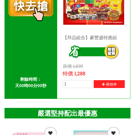
【拜品組合】豪豐盛特惠組
原價
1,699
特價
1,288
剩餘時間：
購物車
天
00
時
00
分
00
秒
嚴選堅持配出最優惠