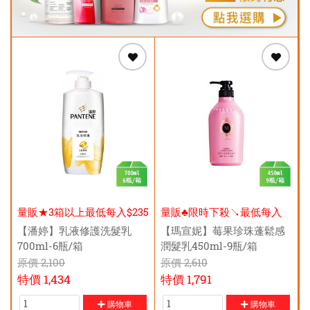
量販★3箱以上最低每入$235
量販♣限時下殺↘最低每入
元
$185元
【潘婷】乳液修護洗髮乳
【瑪宣妮】莓果珍珠蓬鬆感
700ml-6瓶/箱
潤髮乳450ml-9瓶/箱
原價
2,100
原價
2,610
特價
1,434
特價
1,791
購物車
購物車