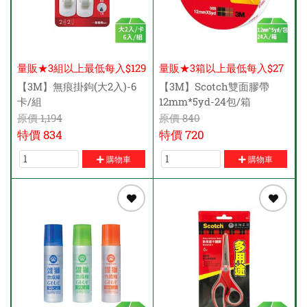
量販★3組以上最低每入$129
量販★3箱以上最低每入$27
元
元
【3M】無痕掛鉤(大2入)-6
【3M】Scotch雙面膠帶
卡/組
12mm*5yd-24包/箱
原價
1,194
原價
840
特價
834
特價
720
購物車
購物車