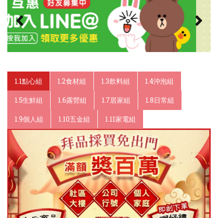
1.1點心組
1.2食材組
1.3飲料組
1.4沖泡組
1.5生鮮組
1.6露營組
1.7居家組
1.8日常組
1.9個人組
1.10五金組
1.11家電組