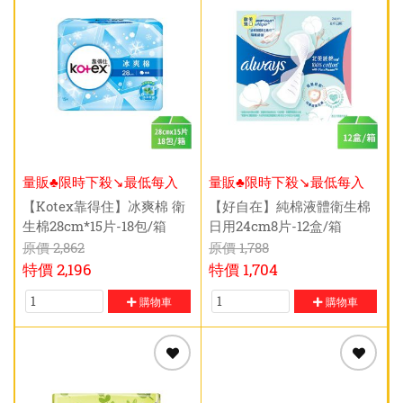
量販♣限時下殺↘️最低每入
量販♣限時下殺↘️最低每入
$116元
$135元
【Kotex靠得住】冰爽棉 衛
【好自在】純棉液體衛生棉
生棉28cm*15片-18包/箱
日用24cm8片-12盒/箱
原價
2,862
原價
1,788
特價
2,196
特價
1,704
購物車
購物車