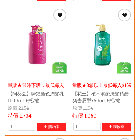
量販★限時下殺↘最低每入
量販★3箱以上最低每入$169
$235元
元
【阿葵亞】瞬耀護色潤髮乳
【花王】植萃弱酸洗髮精酷
1000ml-6瓶/箱
爽去屑型750ml-6瓶/箱
原價
2,154
原價
1,194
特價
1,734
特價
1,050
購物車
購物車