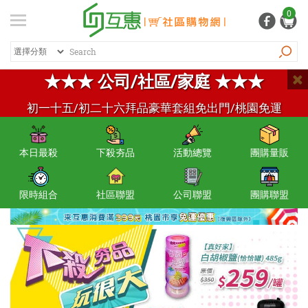
登入
/ 註冊
0
會員中心
熱銷商品
特價商品
推薦商品
紅利專區
★★★ 公司/社區/家庭 ★★★
品牌總覽
初一十五/初二十六拜品豪華套組免出門/桃園免運
商品總覽
本日最殺
下殺夯品
活動總覽
團購量販
居家生活
日常清潔
限時組合
社區聯盟
公司聯盟
團購聯盟
個人用品
生活五金
家電 / 3C
飲料 / 沖泡