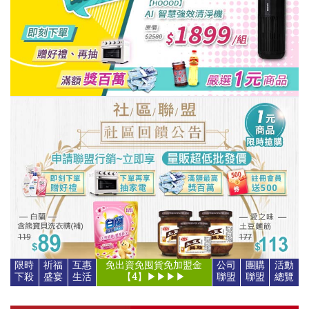
點心 / 食材
生鮮 / 蔬果
團購★量販
檔期★活動
限時♦️組合
限時
祈福
互惠
社區
免出資免囤貨免加盟金
團購
活動
下殺
盛宴
生活
聯盟
【5】▶▶▶▶
聯盟
總覽