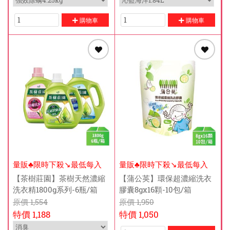
購物車
購物車
量販♣限時下殺↘️最低每入
量販♣限時下殺↘️最低每入
$178元
$99元
【茶樹莊園】茶樹天然濃縮
【蒲公英】環保超濃縮洗衣
洗衣精1800g系列-6瓶/箱
膠囊8gx16顆-10包/箱
原價
1,554
原價
1,950
特價
1,188
特價
1,050