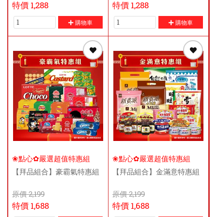
特價
1,288
特價
1,288
購物車
購物車
❀點心✿嚴選超值特惠組
❀點心✿嚴選超值特惠組
【拜品組合】豪霸氣特惠組
【拜品組合】金滿意特惠組
原價
2,199
原價
2,199
特價
1,688
特價
1,688